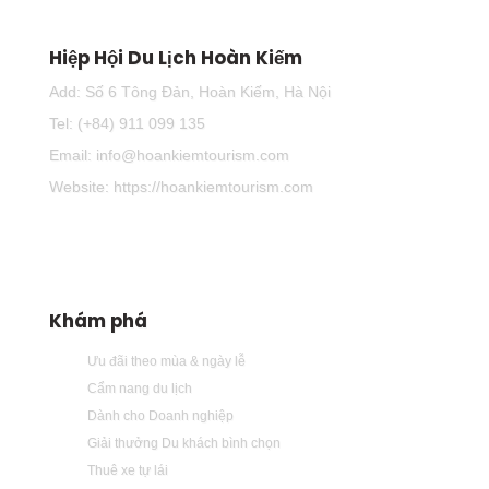
Hiệp Hội Du Lịch Hoàn Kiếm
Add: Số 6 Tông Đản, Hoàn Kiếm, Hà Nội
Tel: (+84) 911 099 135
Email: info@hoankiemtourism.com
Website: https://hoankiemtourism.com
Khám phá
Ưu đãi theo mùa & ngày lễ
Cẩm nang du lịch
Dành cho Doanh nghiệp
Giải thưởng Du khách bình chọn
Thuê xe tự lái