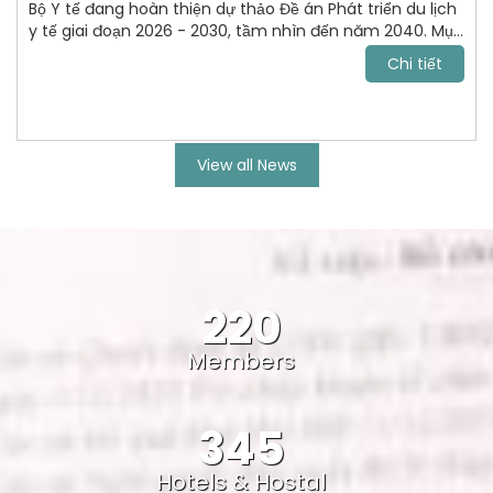
Bộ Y tế đang hoàn thiện dự thảo Đề án Phát triển du lịch
y tế giai đoạn 2026 - 2030, tầm nhìn đến năm 2040. Mục
tiêu tới năm 2030, VN trở thành điểm đến chăm sóc sức
Chi tiết
khỏe uy tín, cạnh tranh trong khu vực Đông Nam Á và
vươn lên nhóm dẫn đầu châu lục.
View all News
220
Members
345
Hotels & Hostal