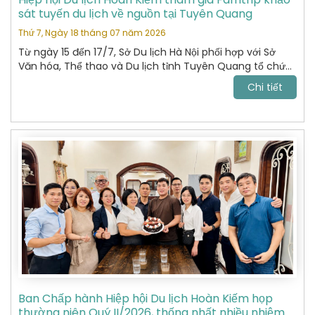
sát tuyến du lịch về nguồn tại Tuyên Quang
Thứ 7, Ngày 18 tháng 07 năm 2026
Từ ngày 15 đến 17/7, Sở Du lịch Hà Nội phối hợp với Sở
Văn hóa, Thể thao và Du lịch tỉnh Tuyên Quang tổ chức
chương trình khảo sát, xây dựng và kết nối các sản
Chi tiết
phẩm du lịch giữa hai địa phương.
Ban Chấp hành Hiệp hội Du lịch Hoàn Kiếm họp
thường niên Quý II/2026, thống nhất nhiều nhiệm