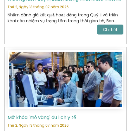
vụ trọng tâm
Thứ 2, Ngày 13 tháng 07 năm 2026
Nhằm đánh giá kết quả hoạt động trong Quý II và triển
khai các nhiệm vụ trọng tâm trong thời gian tới, Ban
Chấp hành Hiệp hội Du lịch Hoàn Kiếm đã tổ chức cuộc
Chi tiết
họp thường niên Quý II năm 2026 với sự tham dự của
các Ủy viên Ban Chấp hành và đại diện các Ban chuyên
môn.
Mở khóa 'mỏ vàng' du lịch y tế
Thứ 2, Ngày 13 tháng 07 năm 2026