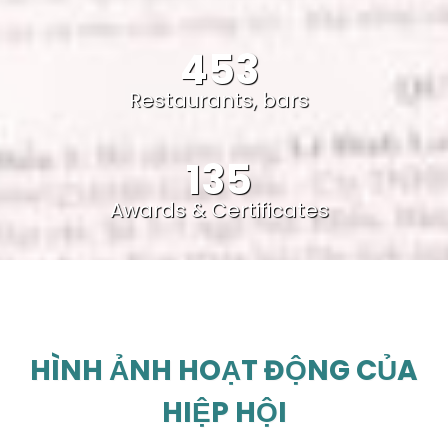
453
Restaurants, bars
135
Awards & Certificates
HÌNH ẢNH HOẠT ĐỘNG CỦA
HIỆP HỘI