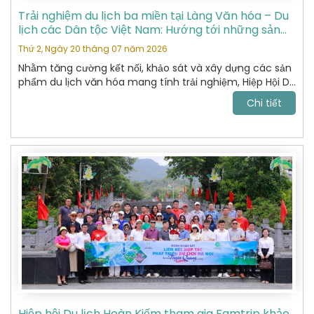
Trải nghiệm du lịch ba miền tại Làng Văn hóa – Du
lịch các Dân tộc Việt Nam: Hướng tới những sản
phẩm du lịch văn hóa đặc sắc
Thứ 2, Ngày 20 tháng 07 năm 2026
Nhằm tăng cường kết nối, khảo sát và xây dựng các sản
phẩm du lịch văn hóa mang tính trải nghiệm, Hiệp Hội Du
Lịch Hoàn Kiếm đã tham gia chương trình khảo sát thực
Chi tiết
tế tại Làng Văn hóa – Du lịch các Dân tộc Việt Nam do
Sở Du lịch tổ chức.
Hiệp hội Du lịch Hoàn Kiếm tham gia Famtrip khảo