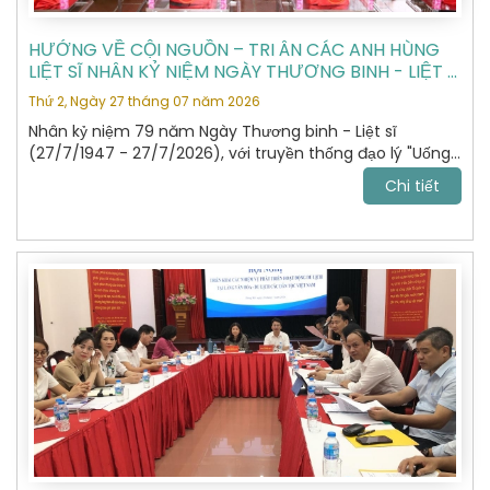
HƯỚNG VỀ CỘI NGUỒN – TRI ÂN CÁC ANH HÙNG
LIỆT SĨ NHÂN KỶ NIỆM NGÀY THƯƠNG BINH - LIỆT SĨ
27/7
Thứ 2, Ngày 27 tháng 07 năm 2026
Nhân kỷ niệm 79 năm Ngày Thương binh - Liệt sĩ
(27/7/1947 - 27/7/2026), với truyền thống đạo lý "Uống
nước nhớ nguồn", "Đền ơn đáp nghĩa", Hiệp hội Du lịch Hà
Chi tiết
Nội đã tổ chức hành trình dâng hương, tưởng niệm các
Anh hùng Liệt sĩ tại Nghĩa trang Liệt sĩ Quốc gia Vị Xuyên,
tỉnh Tuyên Quang – nơi yên nghỉ của gần 2.000 Anh
hùng Liệt sĩ đã anh dũng hy sinh trong cuộc chiến đấu
bảo vệ biên giới phía Bắc của Tổ quốc giai đoạn 1979 -
1989.