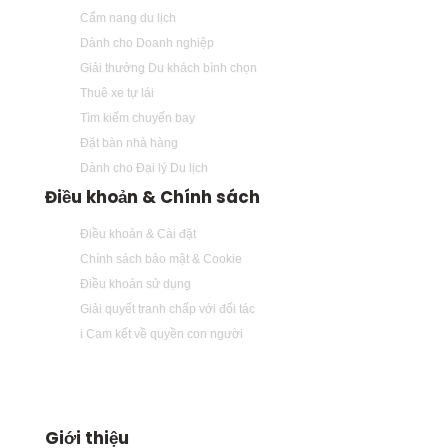
Cẩm nang du lịch
Dành cho Doanh nghiệp
Giải thưởng Du khách bình chọn
Thuê xe tự lái
Tìm kiếm chuyến bay
Đặt bàn nhà hàng
Dành cho Đại lý Du lịch
Điều khoản & Chính sách
Điều khoản & Cài đặt
Chính sách bảo mật & Cookie
Điều khoản sử dụng
Giải quyết tranh chấp với đối tác
i Cam kết về quyền con người
Giới thiệu