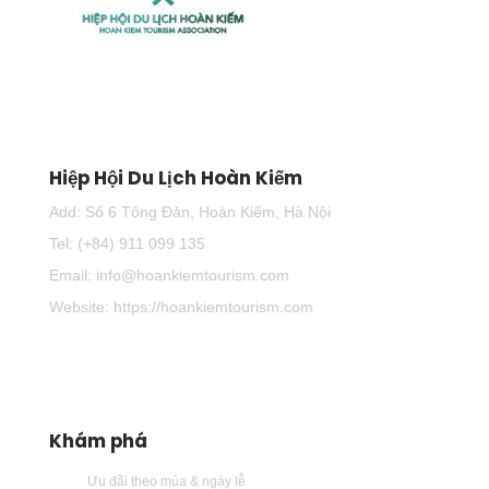
Hiệp Hội Du Lịch Hoàn Kiếm
Add: Số 6 Tông Đản, Hoàn Kiếm, Hà Nội
Tel: (+84) 911 099 135
Email: info@hoankiemtourism.com
Website: https://hoankiemtourism.com
Khám phá
Ưu đãi theo mùa & ngày lễ