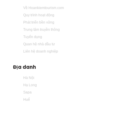
Về Hoankiemtourism.com
Quy trình hoạt động
Phát triển bền vững
Trung tâm truyền thông
Tuyển dụng
Quan hệ nhà đầu tư
Liên hệ doanh nghiệp
Địa danh
Hà Nội
Hạ Long
Sapa
Huế