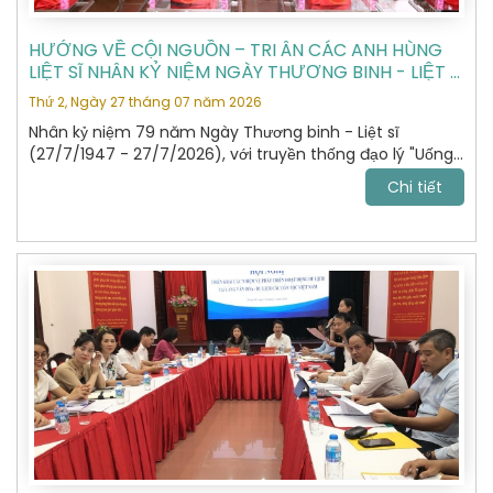
HƯỚNG VỀ CỘI NGUỒN – TRI ÂN CÁC ANH HÙNG
LIỆT SĨ NHÂN KỶ NIỆM NGÀY THƯƠNG BINH - LIỆT SĨ
27/7
Thứ 2, Ngày 27 tháng 07 năm 2026
Nhân kỷ niệm 79 năm Ngày Thương binh - Liệt sĩ
(27/7/1947 - 27/7/2026), với truyền thống đạo lý "Uống
nước nhớ nguồn", "Đền ơn đáp nghĩa", Hiệp hội Du lịch Hà
Chi tiết
Nội đã tổ chức hành trình dâng hương, tưởng niệm các
Anh hùng Liệt sĩ tại Nghĩa trang Liệt sĩ Quốc gia Vị Xuyên,
tỉnh Tuyên Quang – nơi yên nghỉ của gần 2.000 Anh
hùng Liệt sĩ đã anh dũng hy sinh trong cuộc chiến đấu
bảo vệ biên giới phía Bắc của Tổ quốc giai đoạn 1979 -
1989.