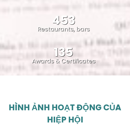
453
Restaurants, bars
135
Awards & Certificates
HÌNH ẢNH HOẠT ĐỘNG CỦA
HIỆP HỘI