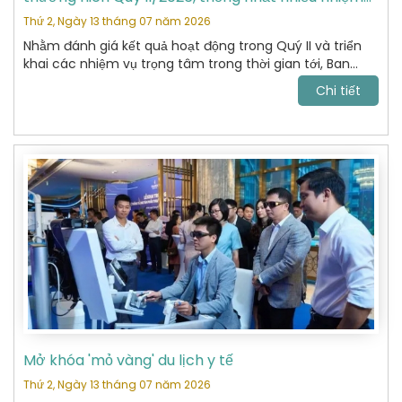
vụ trọng tâm
Thứ 2, Ngày 13 tháng 07 năm 2026
Nhằm đánh giá kết quả hoạt động trong Quý II và triển
khai các nhiệm vụ trọng tâm trong thời gian tới, Ban
Chấp hành Hiệp hội Du lịch Hoàn Kiếm đã tổ chức cuộc
Chi tiết
họp thường niên Quý II năm 2026 với sự tham dự của
các Ủy viên Ban Chấp hành và đại diện các Ban chuyên
môn.
Mở khóa 'mỏ vàng' du lịch y tế
Thứ 2, Ngày 13 tháng 07 năm 2026