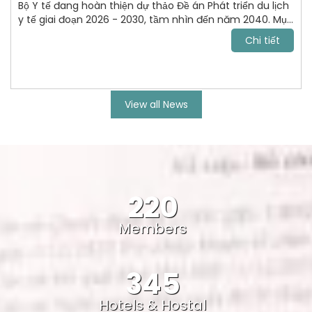
Bộ Y tế đang hoàn thiện dự thảo Đề án Phát triển du lịch
y tế giai đoạn 2026 - 2030, tầm nhìn đến năm 2040. Mục
tiêu tới năm 2030, VN trở thành điểm đến chăm sóc sức
Chi tiết
khỏe uy tín, cạnh tranh trong khu vực Đông Nam Á và
vươn lên nhóm dẫn đầu châu lục.
View all News
220
Members
345
Hotels & Hostal