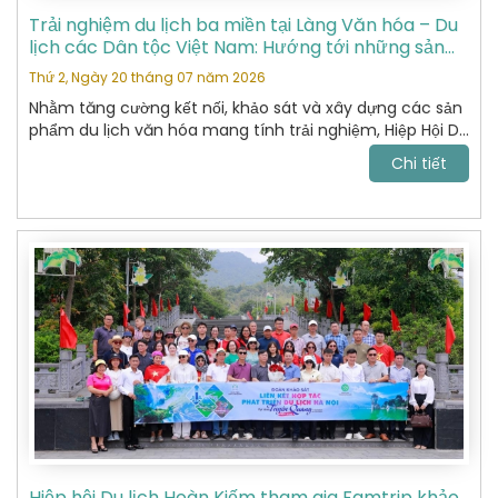
Trải nghiệm du lịch ba miền tại Làng Văn hóa – Du
lịch các Dân tộc Việt Nam: Hướng tới những sản
phẩm du lịch văn hóa đặc sắc
Thứ 2, Ngày 20 tháng 07 năm 2026
Nhằm tăng cường kết nối, khảo sát và xây dựng các sản
phẩm du lịch văn hóa mang tính trải nghiệm, Hiệp Hội Du
Lịch Hoàn Kiếm đã tham gia chương trình khảo sát thực
Chi tiết
tế tại Làng Văn hóa – Du lịch các Dân tộc Việt Nam do
Sở Du lịch tổ chức.
Hiệp hội Du lịch Hoàn Kiếm tham gia Famtrip khảo