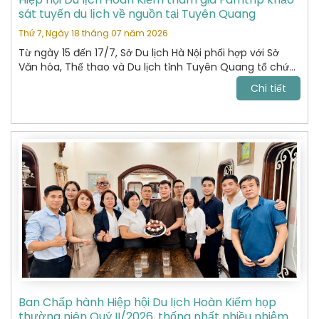
sát tuyến du lịch về nguồn tại Tuyên Quang
Thứ 7, Ngày 18 tháng 07 năm 2026
Từ ngày 15 đến 17/7, Sở Du lịch Hà Nội phối hợp với Sở
Văn hóa, Thể thao và Du lịch tỉnh Tuyên Quang tổ chức
chương trình khảo sát, xây dựng và kết nối các sản
Chi tiết
phẩm du lịch giữa hai địa phương.
Ban Chấp hành Hiệp hội Du lịch Hoàn Kiếm họp
thường niên Quý II/2026, thống nhất nhiều nhiệm