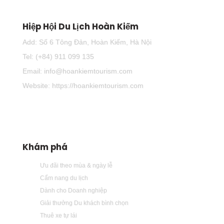
Hiệp Hội Du Lịch Hoàn Kiếm
Add: Số 6 Tông Đản, Hoàn Kiếm, Hà Nội
Tel: (+84) 911 099 135
Email: info@hoankiemtourism.com
Website: https://hoankiemtourism.com
Khám phá
Ưu đãi theo mùa & ngày lễ
Cẩm nang du lịch
Dành cho Doanh nghiệp
Giải thưởng Du khách bình chọn
Thuê xe tự lái