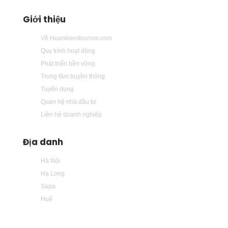
Giới thiệu
Về Hoankiemtourism.com
Quy trình hoạt động
Phát triển bền vững
Trung tâm truyền thông
Tuyển dụng
Quan hệ nhà đầu tư
Liên hệ doanh nghiệp
Địa danh
Hà Nội
Hạ Long
Sapa
Huế