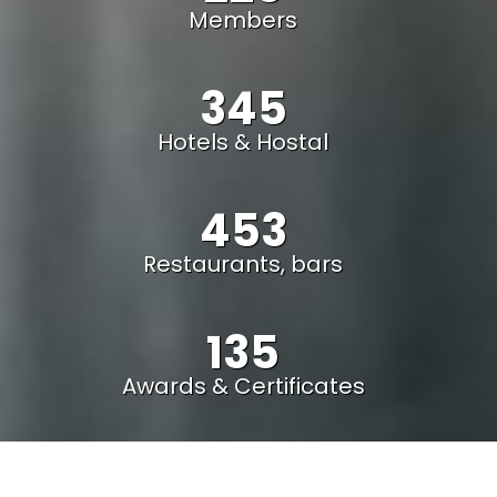
Members
345
Hotels & Hostal
453
Restaurants, bars
135
Awards & Certificates