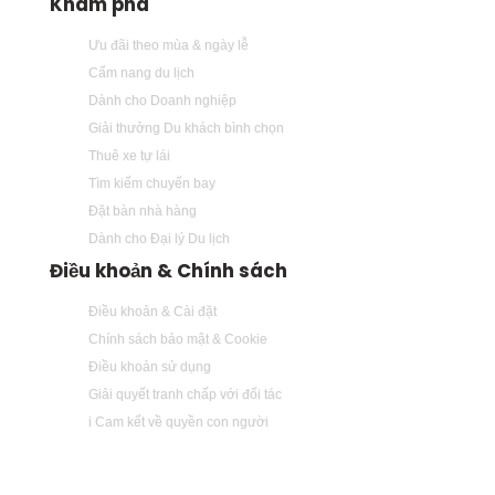
Khám phá
Ưu đãi theo mùa & ngày lễ
Cẩm nang du lịch
Dành cho Doanh nghiệp
Giải thưởng Du khách bình chọn
Thuê xe tự lái
Tìm kiếm chuyến bay
Đặt bàn nhà hàng
Dành cho Đại lý Du lịch
Điều khoản & Chính sách
Điều khoản & Cài đặt
Chính sách bảo mật & Cookie
Điều khoản sử dụng
Giải quyết tranh chấp với đối tác
i Cam kết về quyền con người