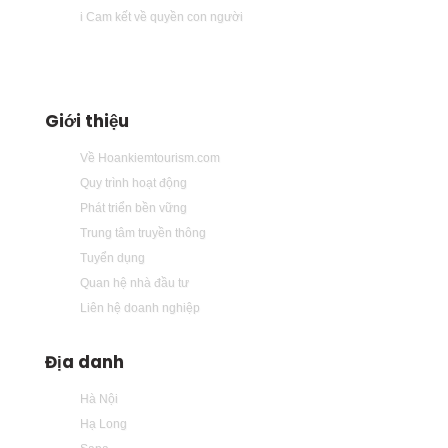
i Cam kết về quyền con người
Giới thiệu
Về Hoankiemtourism.com
Quy trình hoạt động
Phát triển bền vững
Trung tâm truyền thông
Tuyển dụng
Quan hệ nhà đầu tư
Liên hệ doanh nghiệp
Địa danh
Hà Nội
Hạ Long