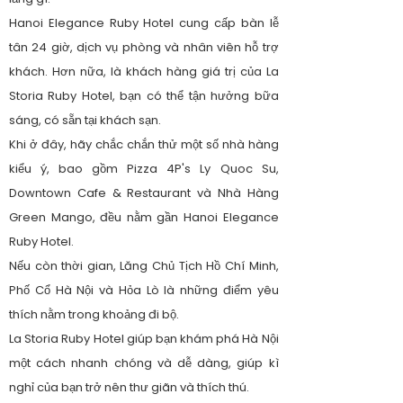
Hanoi Elegance Ruby Hotel cung cấp bàn lễ
tân 24 giờ, dịch vụ phòng và nhân viên hỗ trợ
khách. Hơn nữa, là khách hàng giá trị của La
Storia Ruby Hotel, bạn có thể tận hưởng bữa
sáng, có sẵn tại khách sạn.
Khi ở đây, hãy chắc chắn thử một số nhà hàng
kiểu ý, bao gồm Pizza 4P's Ly Quoc Su,
Downtown Cafe & Restaurant và Nhà Hàng
Green Mango, đều nằm gần Hanoi Elegance
Ruby Hotel.
Nếu còn thời gian, Lăng Chủ Tịch Hồ Chí Minh,
Phố Cổ Hà Nội và Hỏa Lò là những điểm yêu
thích nằm trong khoảng đi bộ.
La Storia Ruby Hotel giúp bạn khám phá Hà Nội
một cách nhanh chóng và dễ dàng, giúp kì
nghỉ của bạn trở nên thư giãn và thích thú.