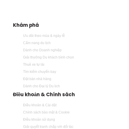
Khám phá
Ưu đãi theo mùa & ngày lễ
Cẩm nang du lịch
Dành cho Doanh nghiệp
Giải thưởng Du khách bình chọn
Thuê xe tự lái
Tìm kiếm chuyến bay
Đặt bàn nhà hàng
Dành cho Đại lý Du lịch
Điều khoản & Chính sách
Điều khoản & Cài đặt
Chính sách bảo mật & Cookie
Điều khoản sử dụng
Giải quyết tranh chấp với đối tác