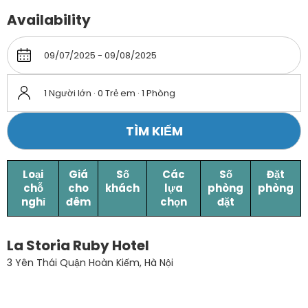
Availability
1 Người lớn · 0 Trẻ em · 1 Phòng
TÌM KIẾM
Loại
Giá
Số
Các
Số
Đặt
chỗ
cho
khách
lựa
phòng
phòng
nghỉ
đêm
chọn
đặt
La Storia Ruby Hotel
3 Yên Thái Quận Hoàn Kiếm, Hà Nội