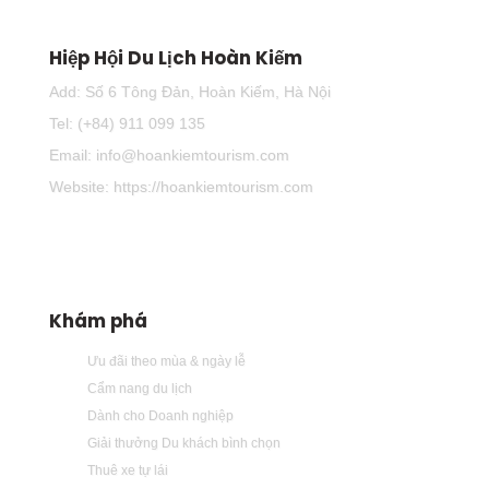
Hiệp Hội Du Lịch Hoàn Kiếm
Add: Số 6 Tông Đản, Hoàn Kiếm, Hà Nội
Tel: (+84) 911 099 135
Email: info@hoankiemtourism.com
Website: https://hoankiemtourism.com
Khám phá
Ưu đãi theo mùa & ngày lễ
Cẩm nang du lịch
Dành cho Doanh nghiệp
Giải thưởng Du khách bình chọn
Thuê xe tự lái