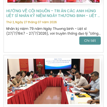
HƯỚNG VỀ CỘI NGUỒN – TRI ÂN CÁC ANH HÙNG
LIỆT SĨ NHÂN KỶ NIỆM NGÀY THƯƠNG BINH - LIỆT SĨ
27/7
Thứ 2, Ngày 27 tháng 07 năm 2026
Nhân kỷ niệm 79 năm Ngày Thương binh - Liệt sĩ
(27/7/1947 - 27/7/2026), với truyền thống đạo lý "Uống
nước nhớ nguồn", "Đền ơn đáp nghĩa", Hiệp hội Du lịch Hà
Chi tiết
Nội đã tổ chức hành trình dâng hương, tưởng niệm các
Anh hùng Liệt sĩ tại Nghĩa trang Liệt sĩ Quốc gia Vị Xuyên,
tỉnh Tuyên Quang – nơi yên nghỉ của gần 2.000 Anh
hùng Liệt sĩ đã anh dũng hy sinh trong cuộc chiến đấu
bảo vệ biên giới phía Bắc của Tổ quốc giai đoạn 1979 -
1989.