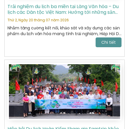
Trải nghiệm du lịch ba miền tại Làng Văn hóa – Du
lịch các Dân tộc Việt Nam: Hướng tới những sản
phẩm du lịch văn hóa đặc sắc
Thứ 2, Ngày 20 tháng 07 năm 2026
Nhằm tăng cường kết nối, khảo sát và xây dựng các sản
phẩm du lịch văn hóa mang tính trải nghiệm, Hiệp Hội Du
Lịch Hoàn Kiếm đã tham gia chương trình khảo sát thực
Chi tiết
tế tại Làng Văn hóa – Du lịch các Dân tộc Việt Nam do
Sở Du lịch tổ chức.
Hiệp hội Du lịch Hoàn Kiếm tham gia Famtrip khảo