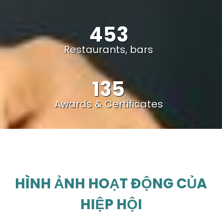
453
Restaurants, bars
135
Awards & Certificates
HÌNH ẢNH HOẠT ĐỘNG CỦA
HIỆP HỘI