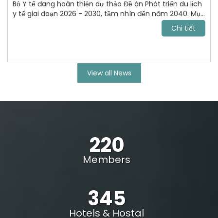
Bộ Y tế đang hoàn thiện dự thảo Đề án Phát triển du lịch
y tế giai đoạn 2026 - 2030, tầm nhìn đến năm 2040. Mục
tiêu tới năm 2030, VN trở thành điểm đến chăm sóc sức
Chi tiết
khỏe uy tín, cạnh tranh trong khu vực Đông Nam Á và
vươn lên nhóm dẫn đầu châu lục.
View all News
220
Members
345
Hotels & Hostal