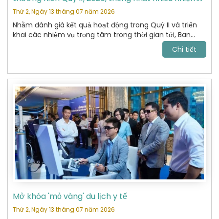
vụ trọng tâm
Thứ 2, Ngày 13 tháng 07 năm 2026
Nhằm đánh giá kết quả hoạt động trong Quý II và triển
khai các nhiệm vụ trọng tâm trong thời gian tới, Ban
Chấp hành Hiệp hội Du lịch Hoàn Kiếm đã tổ chức cuộc
Chi tiết
họp thường niên Quý II năm 2026 với sự tham dự của
các Ủy viên Ban Chấp hành và đại diện các Ban chuyên
môn.
Mở khóa 'mỏ vàng' du lịch y tế
Thứ 2, Ngày 13 tháng 07 năm 2026