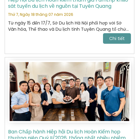
sát tuyến du lịch về nguồn tại Tuyên Quang
Thứ 7, Ngày 18 tháng 07 năm 2026
Từ ngày 15 đến 17/7, Sở Du lịch Hà Nội phối hợp với Sở
Văn hóa, Thể thao và Du lịch tỉnh Tuyên Quang tổ chức
chương trình khảo sát, xây dựng và kết nối các sản
Chi tiết
phẩm du lịch giữa hai địa phương.
Ban Chấp hành Hiệp hội Du lịch Hoàn Kiếm họp
thường niên Quý II/2026, thống nhất nhiều nhiệm