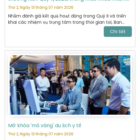
vụ trọng tâm
Thứ 2, Ngày 13 tháng 07 năm 2026
Nhằm đánh giá kết quả hoạt động trong Quý II và triển
khai các nhiệm vụ trọng tâm trong thời gian tới, Ban
Chấp hành Hiệp hội Du lịch Hoàn Kiếm đã tổ chức cuộc
Chi tiết
họp thường niên Quý II năm 2026 với sự tham dự của
các Ủy viên Ban Chấp hành và đại diện các Ban chuyên
môn.
Mở khóa 'mỏ vàng' du lịch y tế
Thứ 2, Ngày 13 tháng 07 năm 2026