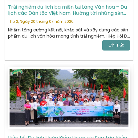
Trải nghiệm du lịch ba miền tại Làng Văn hóa – Du
lịch các Dân tộc Việt Nam: Hướng tới những sản
phẩm du lịch văn hóa đặc sắc
Thứ 2, Ngày 20 tháng 07 năm 2026
Nhằm tăng cường kết nối, khảo sát và xây dựng các sản
phẩm du lịch văn hóa mang tính trải nghiệm, Hiệp Hội Du
Lịch Hoàn Kiếm đã tham gia chương trình khảo sát thực
Chi tiết
tế tại Làng Văn hóa – Du lịch các Dân tộc Việt Nam do
Sở Du lịch tổ chức.
Hiệp hội Du lịch Hoàn Kiếm tham gia Famtrip khảo