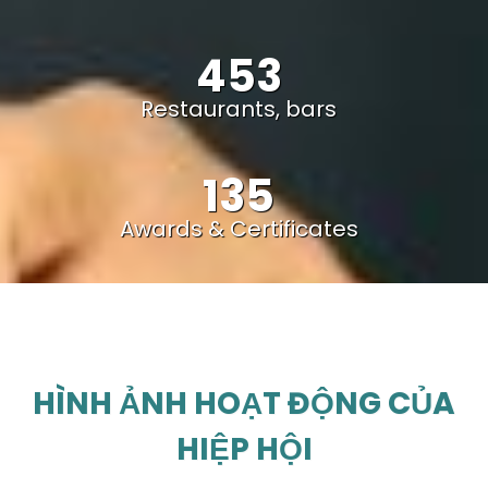
453
Restaurants, bars
135
Awards & Certificates
HÌNH ẢNH HOẠT ĐỘNG CỦA
HIỆP HỘI