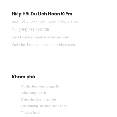
Hiệp Hội Du Lịch Hoàn Kiếm
Add: Số 6 Tông Đản, Hoàn Kiếm, Hà Nội
Tel: (+84) 911 099 135
Email: info@hoankiemtourism.com
Website: https://hoankiemtourism.com
Khám phá
Ưu đãi theo mùa & ngày lễ
Cẩm nang du lịch
Dành cho Doanh nghiệp
Giải thưởng Du khách bình chọn
Thuê xe tự lái