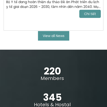
Bộ Y tế đang hoàn thiện dự thảo Đề án Phát triển du lịch
y tế giai đoạn 2026 - 2030, tầm nhìn đến năm 2040. Mục
tiêu tới năm 2030, VN trở thành điểm đến chăm sóc sức
Chi tiết
khỏe uy tín, cạnh tranh trong khu vực Đông Nam Á và
vươn lên nhóm dẫn đầu châu lục.
View all News
220
Members
345
Hotels & Hostal