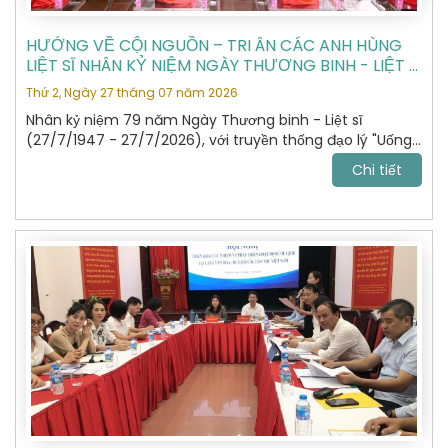
HƯỚNG VỀ CỘI NGUỒN – TRI ÂN CÁC ANH HÙNG
LIỆT SĨ NHÂN KỶ NIỆM NGÀY THƯƠNG BINH - LIỆT SĨ
27/7
Thứ 2, Ngày 27 tháng 07 năm 2026
Nhân kỷ niệm 79 năm Ngày Thương binh - Liệt sĩ
(27/7/1947 - 27/7/2026), với truyền thống đạo lý "Uống
nước nhớ nguồn", "Đền ơn đáp nghĩa", Hiệp hội Du lịch Hà
Chi tiết
Nội đã tổ chức hành trình dâng hương, tưởng niệm các
Anh hùng Liệt sĩ tại Nghĩa trang Liệt sĩ Quốc gia Vị Xuyên,
tỉnh Tuyên Quang – nơi yên nghỉ của gần 2.000 Anh
hùng Liệt sĩ đã anh dũng hy sinh trong cuộc chiến đấu
bảo vệ biên giới phía Bắc của Tổ quốc giai đoạn 1979 -
1989.