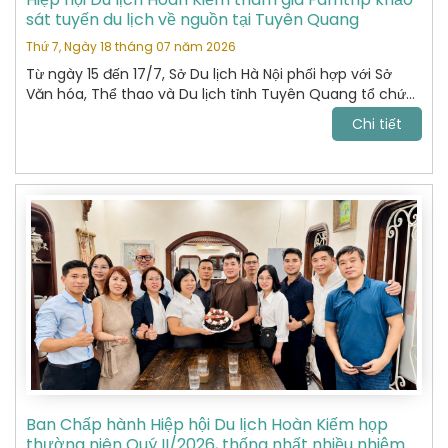
sát tuyến du lịch về nguồn tại Tuyên Quang
Thứ 7, Ngày 18 tháng 07 năm 2026
Từ ngày 15 đến 17/7, Sở Du lịch Hà Nội phối hợp với Sở
Văn hóa, Thể thao và Du lịch tỉnh Tuyên Quang tổ chức
chương trình khảo sát, xây dựng và kết nối các sản
Chi tiết
phẩm du lịch giữa hai địa phương.
Ban Chấp hành Hiệp hội Du lịch Hoàn Kiếm họp
thường niên Quý II/2026, thống nhất nhiều nhiệm