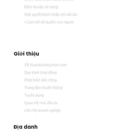
Điều khoản sử dụng
Giải quyết tranh chấp với đối tác
i Cam kết về quyền con người
Giới thiệu
Về Hoankiemtourism.com
Quy trình hoạt động
Phát triển bền vững
Trung tâm truyền thông
Tuyển dụng
Quan hệ nhà đầu tư
Liên hệ doanh nghiệp
Địa danh