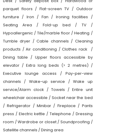
Desk / Safety deposit box / Hardwood or
parquet floors / Flat-screen TV / Outdoor
furniture / Iron / Fan / Ironing facilities /
Seating Area / Fold-up bed / TV /
Hypoallergenic / Tile/marble floor / Heating /
Tumble dryer / Cable channels / Cleaning
products / Air conditioning / Clothes rack /
Dining table / Upper floors accessible by
elevator / Extra long beds (> 2 metres) /
Executive lounge access / Pay-per-view
channels / Wake-up service / Wake up
service/Alarm clock / Towels / Entire unit
wheelchair accessible / Socket near the bed
/ Refrigerator / Minibar / Fireplace / Pants
press / Electric kettle / Telephone / Dressing
room / Wardrobe or closet / Soundproofing /
Satellite channels / Dining area