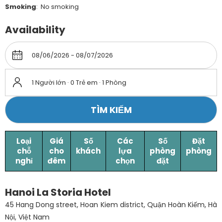
Smoking
: ​ No smoking
Availability
1 Người lớn · 0 Trẻ em · 1 Phòng
TÌM KIẾM
Loại
Giá
Số
Các
Số
Đặt
chỗ
cho
khách
lựa
phòng
phòng
nghỉ
đêm
chọn
đặt
Hanoi La Storia Hotel
45 Hang Dong street, Hoan Kiem district, Quận Hoàn Kiếm, Hà
Nội, Việt Nam