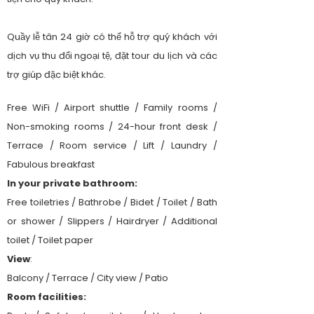
Quầy lễ tân 24 giờ có thể hỗ trợ quý khách với
dịch vụ thu đổi ngoại tệ, đặt tour du lịch và các
trợ giúp đặc biệt khác.
Free WiFi / Airport shuttle / Family rooms /
Non-smoking rooms / 24-hour front desk /
Terrace / Room service / Lift / Laundry /
Fabulous breakfast
In your private bathroom:
Free toiletries / Bathrobe / Bidet / Toilet / Bath
or shower / Slippers / Hairdryer / Additional
toilet / Toilet paper
View
:
Balcony / Terrace / City view / Patio
Room facilities: ​