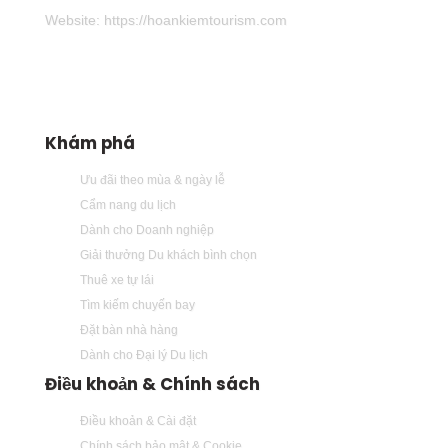
Website: https://hoankiemtourism.com
Khám phá
Ưu đãi theo mùa & ngày lễ
Cẩm nang du lịch
Dành cho Doanh nghiệp
Giải thưởng Du khách bình chọn
Thuê xe tự lái
Tìm kiếm chuyến bay
Đặt bàn nhà hàng
Dành cho Đại lý Du lịch
Điều khoản & Chính sách
Điều khoản & Cài đặt
Chính sách bảo mật & Cookie