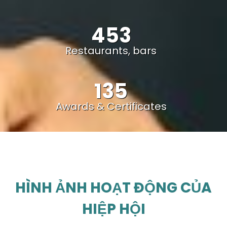
453
Restaurants, bars
135
Awards & Certificates
HÌNH ẢNH HOẠT ĐỘNG CỦA
HIỆP HỘI