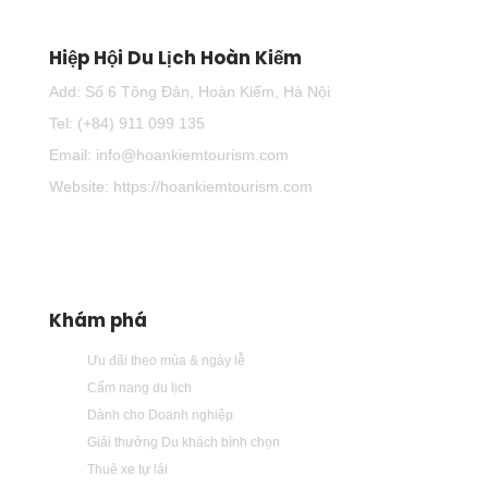
Hiệp Hội Du Lịch Hoàn Kiếm
Add: Số 6 Tông Đản, Hoàn Kiếm, Hà Nội
Tel: (+84) 911 099 135
Email: info@hoankiemtourism.com
Website: https://hoankiemtourism.com
Khám phá
Ưu đãi theo mùa & ngày lễ
Cẩm nang du lịch
Dành cho Doanh nghiệp
Giải thưởng Du khách bình chọn
Thuê xe tự lái