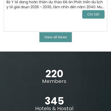
Bộ Y tế đang hoàn thiện dự thảo Đề án Phát triển du lịch
y tế giai đoạn 2026 - 2030, tầm nhìn đến năm 2040. Mục
tiêu tới năm 2030, VN trở thành điểm đến chăm sóc sức
Chi tiết
khỏe uy tín, cạnh tranh trong khu vực Đông Nam Á và
vươn lên nhóm dẫn đầu châu lục.
View all News
220
Members
345
Hotels & Hostal