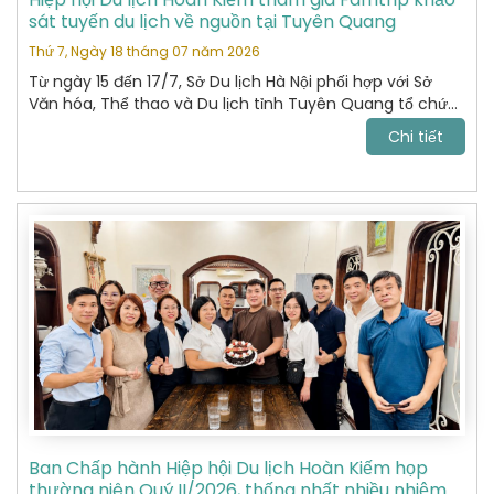
sát tuyến du lịch về nguồn tại Tuyên Quang
Thứ 7, Ngày 18 tháng 07 năm 2026
Từ ngày 15 đến 17/7, Sở Du lịch Hà Nội phối hợp với Sở
Văn hóa, Thể thao và Du lịch tỉnh Tuyên Quang tổ chức
chương trình khảo sát, xây dựng và kết nối các sản
Chi tiết
phẩm du lịch giữa hai địa phương.
Ban Chấp hành Hiệp hội Du lịch Hoàn Kiếm họp
thường niên Quý II/2026, thống nhất nhiều nhiệm