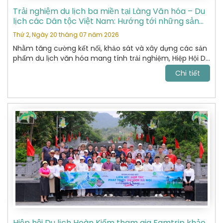
Trải nghiệm du lịch ba miền tại Làng Văn hóa – Du
lịch các Dân tộc Việt Nam: Hướng tới những sản
phẩm du lịch văn hóa đặc sắc
Thứ 2, Ngày 20 tháng 07 năm 2026
Nhằm tăng cường kết nối, khảo sát và xây dựng các sản
phẩm du lịch văn hóa mang tính trải nghiệm, Hiệp Hội Du
Lịch Hoàn Kiếm đã tham gia chương trình khảo sát thực
Chi tiết
tế tại Làng Văn hóa – Du lịch các Dân tộc Việt Nam do
Sở Du lịch tổ chức.
Hiệp hội Du lịch Hoàn Kiếm tham gia Famtrip khảo