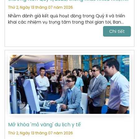
vụ trọng tâm
Thứ 2, Ngày 13 tháng 07 năm 2026
Nhằm đánh giá kết quả hoạt động trong Quý II và triển
khai các nhiệm vụ trọng tâm trong thời gian tới, Ban
Chấp hành Hiệp hội Du lịch Hoàn Kiếm đã tổ chức cuộc
Chi tiết
họp thường niên Quý II năm 2026 với sự tham dự của
các Ủy viên Ban Chấp hành và đại diện các Ban chuyên
môn.
Mở khóa 'mỏ vàng' du lịch y tế
Thứ 2, Ngày 13 tháng 07 năm 2026