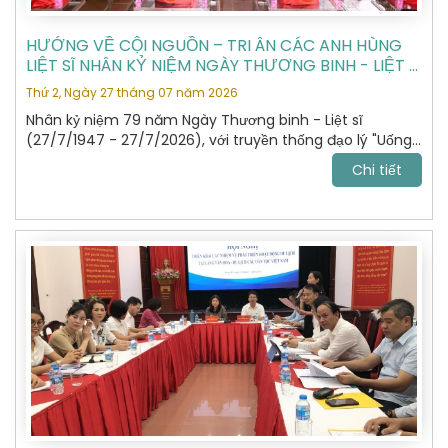
HƯỚNG VỀ CỘI NGUỒN – TRI ÂN CÁC ANH HÙNG
LIỆT SĨ NHÂN KỶ NIỆM NGÀY THƯƠNG BINH - LIỆT SĨ
27/7
Thứ 2, Ngày 27 tháng 07 năm 2026
Nhân kỷ niệm 79 năm Ngày Thương binh - Liệt sĩ
(27/7/1947 - 27/7/2026), với truyền thống đạo lý "Uống
nước nhớ nguồn", "Đền ơn đáp nghĩa", Hiệp hội Du lịch Hà
Chi tiết
Nội đã tổ chức hành trình dâng hương, tưởng niệm các
Anh hùng Liệt sĩ tại Nghĩa trang Liệt sĩ Quốc gia Vị Xuyên,
tỉnh Tuyên Quang – nơi yên nghỉ của gần 2.000 Anh
hùng Liệt sĩ đã anh dũng hy sinh trong cuộc chiến đấu
bảo vệ biên giới phía Bắc của Tổ quốc giai đoạn 1979 -
1989.