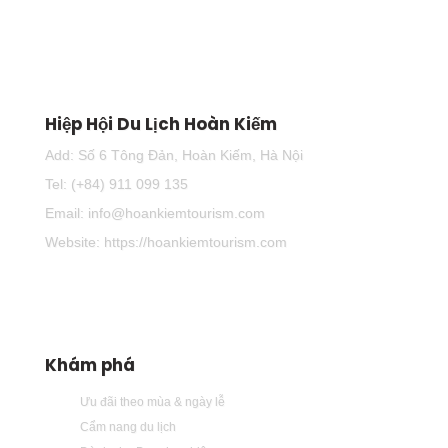
Hiệp Hội Du Lịch Hoàn Kiếm
Add: Số 6 Tông Đản, Hoàn Kiếm, Hà Nội
Tel: (+84) 911 099 135
Email: info@hoankiemtourism.com
Website: https://hoankiemtourism.com
Khám phá
Ưu đãi theo mùa & ngày lễ
Cẩm nang du lịch