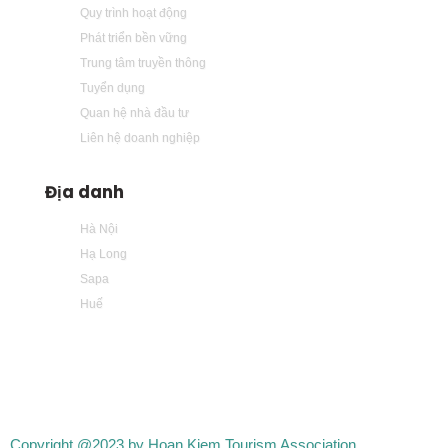
Quy trình hoạt động
Phát triển bền vững
Trung tâm truyền thông
Tuyển dụng
Quan hệ nhà đầu tư
Liên hệ doanh nghiệp
Địa danh
Hà Nội
Hạ Long
Sapa
Huế
Copyright @2023 by Hoan Kiem Tourism Association