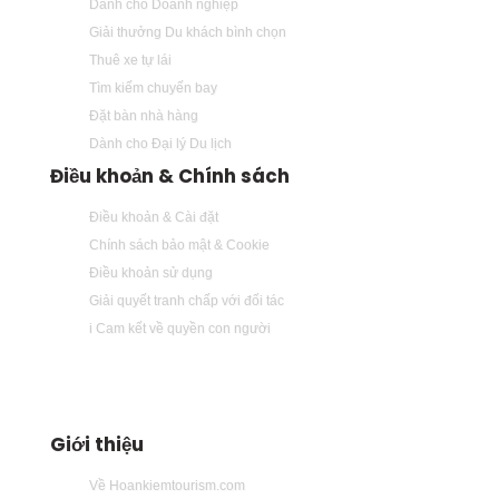
Dành cho Doanh nghiệp
Giải thưởng Du khách bình chọn
Thuê xe tự lái
Tìm kiếm chuyến bay
Đặt bàn nhà hàng
Dành cho Đại lý Du lịch
Điều khoản & Chính sách
Điều khoản & Cài đặt
Chính sách bảo mật & Cookie
Điều khoản sử dụng
Giải quyết tranh chấp với đối tác
i Cam kết về quyền con người
Giới thiệu
Về Hoankiemtourism.com