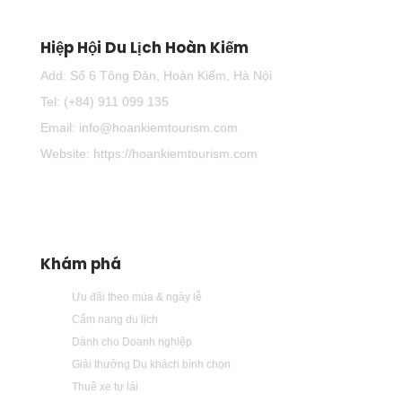
Hiệp Hội Du Lịch Hoàn Kiếm
Add: Số 6 Tông Đản, Hoàn Kiếm, Hà Nội
Tel: (+84) 911 099 135
Email: info@hoankiemtourism.com
Website: https://hoankiemtourism.com
Khám phá
Ưu đãi theo mùa & ngày lễ
Cẩm nang du lịch
Dành cho Doanh nghiệp
Giải thưởng Du khách bình chọn
Thuê xe tự lái