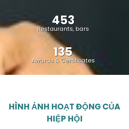
453
Restaurants, bars
135
Awards & Certificates
HÌNH ẢNH HOẠT ĐỘNG CỦA
HIỆP HỘI