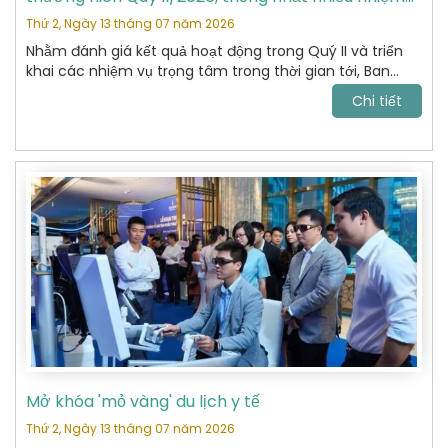
vụ trọng tâm
Thứ 2, Ngày 13 tháng 07 năm 2026
Nhằm đánh giá kết quả hoạt động trong Quý II và triển
khai các nhiệm vụ trọng tâm trong thời gian tới, Ban
Chấp hành Hiệp hội Du lịch Hoàn Kiếm đã tổ chức cuộc
Chi tiết
họp thường niên Quý II năm 2026 với sự tham dự của
các Ủy viên Ban Chấp hành và đại diện các Ban chuyên
môn.
Mở khóa 'mỏ vàng' du lịch y tế
Thứ 2, Ngày 13 tháng 07 năm 2026