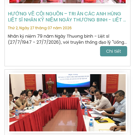
HƯỚNG VỀ CỘI NGUỒN – TRI ÂN CÁC ANH HÙNG
LIỆT SĨ NHÂN KỶ NIỆM NGÀY THƯƠNG BINH - LIỆT SĨ
27/7
Thứ 2, Ngày 27 tháng 07 năm 2026
Nhân kỷ niệm 79 năm Ngày Thương binh - Liệt sĩ
(27/7/1947 - 27/7/2026), với truyền thống đạo lý "Uống
nước nhớ nguồn", "Đền ơn đáp nghĩa", Hiệp hội Du lịch Hà
Chi tiết
Nội đã tổ chức hành trình dâng hương, tưởng niệm các
Anh hùng Liệt sĩ tại Nghĩa trang Liệt sĩ Quốc gia Vị Xuyên,
tỉnh Tuyên Quang – nơi yên nghỉ của gần 2.000 Anh
hùng Liệt sĩ đã anh dũng hy sinh trong cuộc chiến đấu
bảo vệ biên giới phía Bắc của Tổ quốc giai đoạn 1979 -
1989.