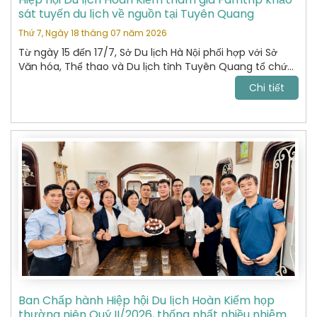
sát tuyến du lịch về nguồn tại Tuyên Quang
Thứ 7, Ngày 18 tháng 07 năm 2026
Từ ngày 15 đến 17/7, Sở Du lịch Hà Nội phối hợp với Sở
Văn hóa, Thể thao và Du lịch tỉnh Tuyên Quang tổ chức
chương trình khảo sát, xây dựng và kết nối các sản
Chi tiết
phẩm du lịch giữa hai địa phương.
Ban Chấp hành Hiệp hội Du lịch Hoàn Kiếm họp
thường niên Quý II/2026, thống nhất nhiều nhiệm