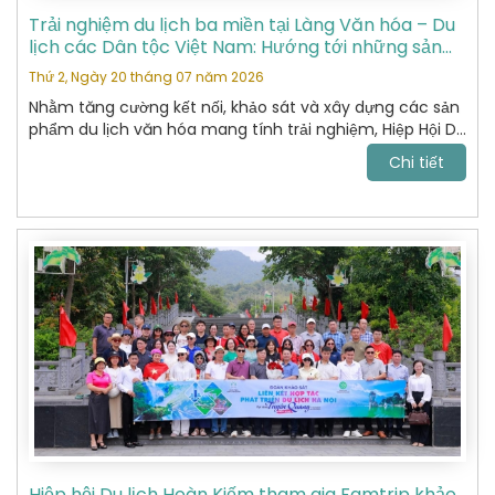
Trải nghiệm du lịch ba miền tại Làng Văn hóa – Du
lịch các Dân tộc Việt Nam: Hướng tới những sản
phẩm du lịch văn hóa đặc sắc
Thứ 2, Ngày 20 tháng 07 năm 2026
Nhằm tăng cường kết nối, khảo sát và xây dựng các sản
phẩm du lịch văn hóa mang tính trải nghiệm, Hiệp Hội Du
Lịch Hoàn Kiếm đã tham gia chương trình khảo sát thực
Chi tiết
tế tại Làng Văn hóa – Du lịch các Dân tộc Việt Nam do
Sở Du lịch tổ chức.
Hiệp hội Du lịch Hoàn Kiếm tham gia Famtrip khảo