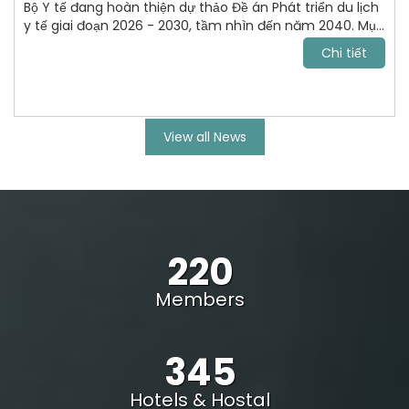
Bộ Y tế đang hoàn thiện dự thảo Đề án Phát triển du lịch
y tế giai đoạn 2026 - 2030, tầm nhìn đến năm 2040. Mục
tiêu tới năm 2030, VN trở thành điểm đến chăm sóc sức
Chi tiết
khỏe uy tín, cạnh tranh trong khu vực Đông Nam Á và
vươn lên nhóm dẫn đầu châu lục.
View all News
220
Members
345
Hotels & Hostal