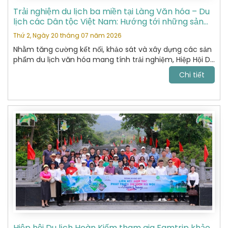
Trải nghiệm du lịch ba miền tại Làng Văn hóa – Du
lịch các Dân tộc Việt Nam: Hướng tới những sản
phẩm du lịch văn hóa đặc sắc
Thứ 2, Ngày 20 tháng 07 năm 2026
Nhằm tăng cường kết nối, khảo sát và xây dựng các sản
phẩm du lịch văn hóa mang tính trải nghiệm, Hiệp Hội Du
Lịch Hoàn Kiếm đã tham gia chương trình khảo sát thực
Chi tiết
tế tại Làng Văn hóa – Du lịch các Dân tộc Việt Nam do
Sở Du lịch tổ chức.
Hiệp hội Du lịch Hoàn Kiếm tham gia Famtrip khảo