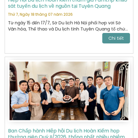
sát tuyến du lịch về nguồn tại Tuyên Quang
Thứ 7, Ngày 18 tháng 07 năm 2026
Từ ngày 15 đến 17/7, Sở Du lịch Hà Nội phối hợp với Sở
Văn hóa, Thể thao và Du lịch tỉnh Tuyên Quang tổ chức
chương trình khảo sát, xây dựng và kết nối các sản
Chi tiết
phẩm du lịch giữa hai địa phương.
Ban Chấp hành Hiệp hội Du lịch Hoàn Kiếm họp
thường niên Quý II/2026, thống nhất nhiều nhiệm