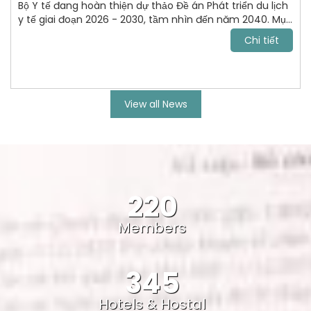
Bộ Y tế đang hoàn thiện dự thảo Đề án Phát triển du lịch
y tế giai đoạn 2026 - 2030, tầm nhìn đến năm 2040. Mục
tiêu tới năm 2030, VN trở thành điểm đến chăm sóc sức
Chi tiết
khỏe uy tín, cạnh tranh trong khu vực Đông Nam Á và
vươn lên nhóm dẫn đầu châu lục.
View all News
220
Members
345
Hotels & Hostal