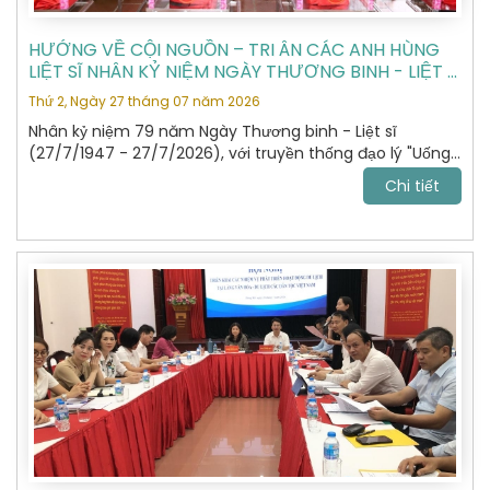
HƯỚNG VỀ CỘI NGUỒN – TRI ÂN CÁC ANH HÙNG
LIỆT SĨ NHÂN KỶ NIỆM NGÀY THƯƠNG BINH - LIỆT SĨ
27/7
Thứ 2, Ngày 27 tháng 07 năm 2026
Nhân kỷ niệm 79 năm Ngày Thương binh - Liệt sĩ
(27/7/1947 - 27/7/2026), với truyền thống đạo lý "Uống
nước nhớ nguồn", "Đền ơn đáp nghĩa", Hiệp hội Du lịch Hà
Chi tiết
Nội đã tổ chức hành trình dâng hương, tưởng niệm các
Anh hùng Liệt sĩ tại Nghĩa trang Liệt sĩ Quốc gia Vị Xuyên,
tỉnh Tuyên Quang – nơi yên nghỉ của gần 2.000 Anh
hùng Liệt sĩ đã anh dũng hy sinh trong cuộc chiến đấu
bảo vệ biên giới phía Bắc của Tổ quốc giai đoạn 1979 -
1989.