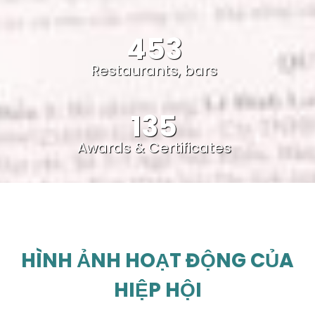
453
Restaurants, bars
135
Awards & Certificates
HÌNH ẢNH HOẠT ĐỘNG CỦA
HIỆP HỘI