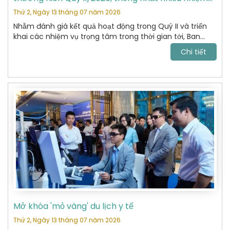
vụ trọng tâm
Thứ 2, Ngày 13 tháng 07 năm 2026
Nhằm đánh giá kết quả hoạt động trong Quý II và triển
khai các nhiệm vụ trọng tâm trong thời gian tới, Ban
Chấp hành Hiệp hội Du lịch Hoàn Kiếm đã tổ chức cuộc
Chi tiết
họp thường niên Quý II năm 2026 với sự tham dự của
các Ủy viên Ban Chấp hành và đại diện các Ban chuyên
môn.
Mở khóa 'mỏ vàng' du lịch y tế
Thứ 2, Ngày 13 tháng 07 năm 2026