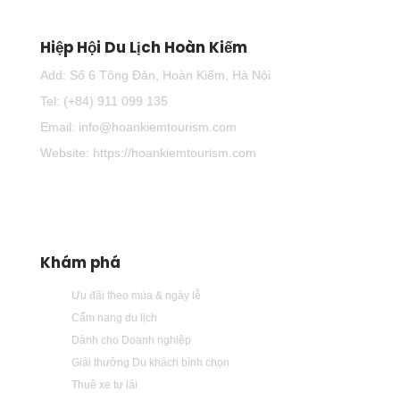
Hiệp Hội Du Lịch Hoàn Kiếm
Add: Số 6 Tông Đản, Hoàn Kiếm, Hà Nội
Tel: (+84) 911 099 135
Email: info@hoankiemtourism.com
Website: https://hoankiemtourism.com
Khám phá
Ưu đãi theo mùa & ngày lễ
Cẩm nang du lịch
Dành cho Doanh nghiệp
Giải thưởng Du khách bình chọn
Thuê xe tự lái