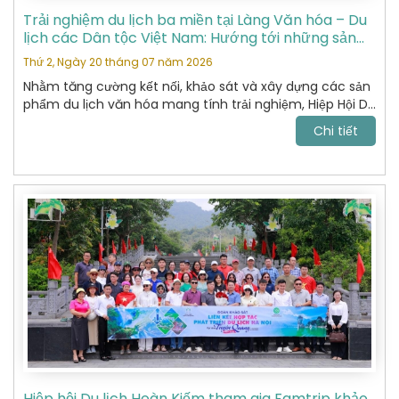
Trải nghiệm du lịch ba miền tại Làng Văn hóa – Du
lịch các Dân tộc Việt Nam: Hướng tới những sản
phẩm du lịch văn hóa đặc sắc
Thứ 2, Ngày 20 tháng 07 năm 2026
Nhằm tăng cường kết nối, khảo sát và xây dựng các sản
phẩm du lịch văn hóa mang tính trải nghiệm, Hiệp Hội Du
Lịch Hoàn Kiếm đã tham gia chương trình khảo sát thực
Chi tiết
tế tại Làng Văn hóa – Du lịch các Dân tộc Việt Nam do
Sở Du lịch tổ chức.
Hiệp hội Du lịch Hoàn Kiếm tham gia Famtrip khảo