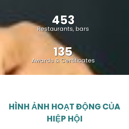
453
Restaurants, bars
135
Awards & Certificates
HÌNH ẢNH HOẠT ĐỘNG CỦA
HIỆP HỘI