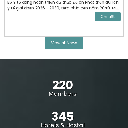
Bộ Y tế đang hoàn thiện dự thảo Đề án Phát triển du lịch
y tế giai đoạn 2026 - 2030, tầm nhìn đến năm 2040. Mục
tiêu tới năm 2030, VN trở thành điểm đến chăm sóc sức
Chi tiết
khỏe uy tín, cạnh tranh trong khu vực Đông Nam Á và
vươn lên nhóm dẫn đầu châu lục.
View all News
220
Members
345
Hotels & Hostal