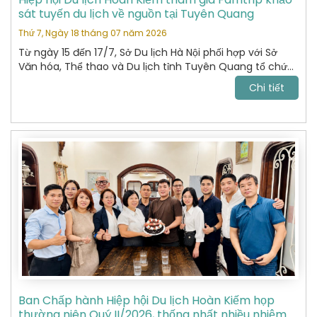
sát tuyến du lịch về nguồn tại Tuyên Quang
Thứ 7, Ngày 18 tháng 07 năm 2026
Từ ngày 15 đến 17/7, Sở Du lịch Hà Nội phối hợp với Sở
Văn hóa, Thể thao và Du lịch tỉnh Tuyên Quang tổ chức
chương trình khảo sát, xây dựng và kết nối các sản
Chi tiết
phẩm du lịch giữa hai địa phương.
Ban Chấp hành Hiệp hội Du lịch Hoàn Kiếm họp
thường niên Quý II/2026, thống nhất nhiều nhiệm