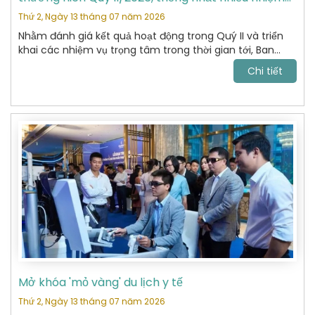
vụ trọng tâm
Thứ 2, Ngày 13 tháng 07 năm 2026
Nhằm đánh giá kết quả hoạt động trong Quý II và triển
khai các nhiệm vụ trọng tâm trong thời gian tới, Ban
Chấp hành Hiệp hội Du lịch Hoàn Kiếm đã tổ chức cuộc
Chi tiết
họp thường niên Quý II năm 2026 với sự tham dự của
các Ủy viên Ban Chấp hành và đại diện các Ban chuyên
môn.
Mở khóa 'mỏ vàng' du lịch y tế
Thứ 2, Ngày 13 tháng 07 năm 2026