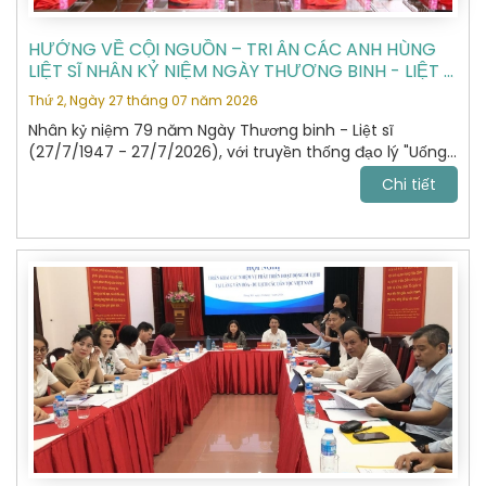
HƯỚNG VỀ CỘI NGUỒN – TRI ÂN CÁC ANH HÙNG
LIỆT SĨ NHÂN KỶ NIỆM NGÀY THƯƠNG BINH - LIỆT SĨ
27/7
Thứ 2, Ngày 27 tháng 07 năm 2026
Nhân kỷ niệm 79 năm Ngày Thương binh - Liệt sĩ
(27/7/1947 - 27/7/2026), với truyền thống đạo lý "Uống
nước nhớ nguồn", "Đền ơn đáp nghĩa", Hiệp hội Du lịch Hà
Chi tiết
Nội đã tổ chức hành trình dâng hương, tưởng niệm các
Anh hùng Liệt sĩ tại Nghĩa trang Liệt sĩ Quốc gia Vị Xuyên,
tỉnh Tuyên Quang – nơi yên nghỉ của gần 2.000 Anh
hùng Liệt sĩ đã anh dũng hy sinh trong cuộc chiến đấu
bảo vệ biên giới phía Bắc của Tổ quốc giai đoạn 1979 -
1989.