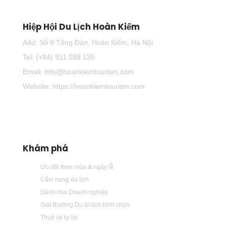
Hiệp Hội Du Lịch Hoàn Kiếm
Add: Số 6 Tông Đản, Hoàn Kiếm, Hà Nội
Tel: (+84) 911 099 135
Email: info@hoankiemtourism.com
Website: https://hoankiemtourism.com
Khám phá
Ưu đãi theo mùa & ngày lễ
Cẩm nang du lịch
Dành cho Doanh nghiệp
Giải thưởng Du khách bình chọn
Thuê xe tự lái