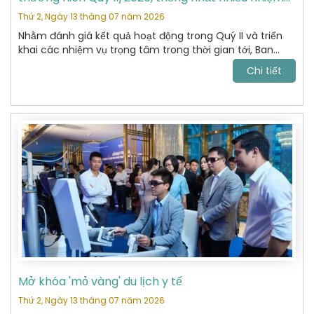
vụ trọng tâm
Thứ 2, Ngày 13 tháng 07 năm 2026
Nhằm đánh giá kết quả hoạt động trong Quý II và triển
khai các nhiệm vụ trọng tâm trong thời gian tới, Ban
Chấp hành Hiệp hội Du lịch Hoàn Kiếm đã tổ chức cuộc
Chi tiết
họp thường niên Quý II năm 2026 với sự tham dự của
các Ủy viên Ban Chấp hành và đại diện các Ban chuyên
môn.
Mở khóa 'mỏ vàng' du lịch y tế
Thứ 2, Ngày 13 tháng 07 năm 2026