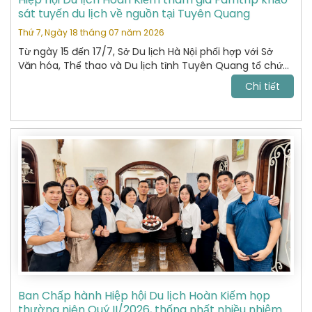
sát tuyến du lịch về nguồn tại Tuyên Quang
Thứ 7, Ngày 18 tháng 07 năm 2026
Từ ngày 15 đến 17/7, Sở Du lịch Hà Nội phối hợp với Sở
Văn hóa, Thể thao và Du lịch tỉnh Tuyên Quang tổ chức
chương trình khảo sát, xây dựng và kết nối các sản
Chi tiết
phẩm du lịch giữa hai địa phương.
Ban Chấp hành Hiệp hội Du lịch Hoàn Kiếm họp
thường niên Quý II/2026, thống nhất nhiều nhiệm