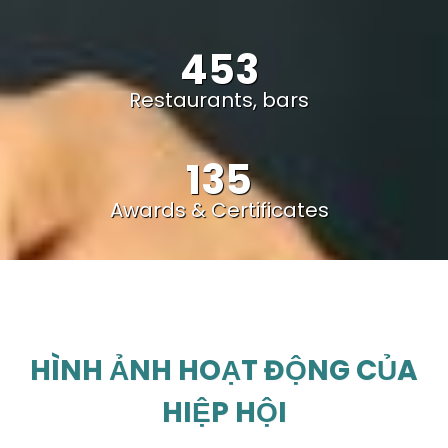
453
Restaurants, bars
135
Awards & Certificates
HÌNH ẢNH HOẠT ĐỘNG CỦA
HIỆP HỘI