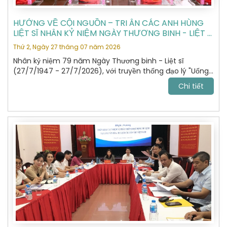
HƯỚNG VỀ CỘI NGUỒN – TRI ÂN CÁC ANH HÙNG
LIỆT SĨ NHÂN KỶ NIỆM NGÀY THƯƠNG BINH - LIỆT SĨ
27/7
Thứ 2, Ngày 27 tháng 07 năm 2026
Nhân kỷ niệm 79 năm Ngày Thương binh - Liệt sĩ
(27/7/1947 - 27/7/2026), với truyền thống đạo lý "Uống
nước nhớ nguồn", "Đền ơn đáp nghĩa", Hiệp hội Du lịch Hà
Chi tiết
Nội đã tổ chức hành trình dâng hương, tưởng niệm các
Anh hùng Liệt sĩ tại Nghĩa trang Liệt sĩ Quốc gia Vị Xuyên,
tỉnh Tuyên Quang – nơi yên nghỉ của gần 2.000 Anh
hùng Liệt sĩ đã anh dũng hy sinh trong cuộc chiến đấu
bảo vệ biên giới phía Bắc của Tổ quốc giai đoạn 1979 -
1989.