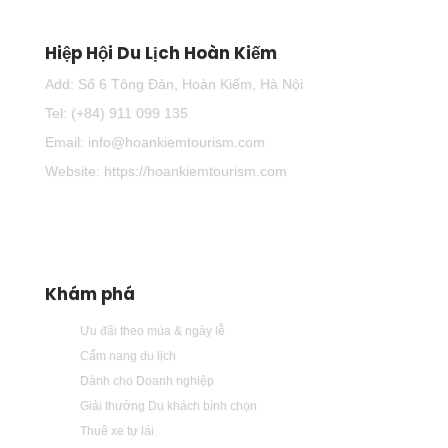
Hiệp Hội Du Lịch Hoàn Kiếm
Add: Số 6 Tông Đản, Hoàn Kiếm, Hà Nội
Tel: (+84) 911 099 135
Email: info@hoankiemtourism.com
Website: https://hoankiemtourism.com
Khám phá
Ưu đãi theo mùa & ngày lễ
Cẩm nang du lịch
Dành cho Doanh nghiệp
Giải thưởng Du khách bình chọn
Thuê xe tự lái