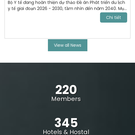
Bộ Y tế đang hoàn thiện dự thảo Đề án Phát triển du lịch
y tế giai đoạn 2026 - 2030, tầm nhìn đến năm 2040. Mục
tiêu tới năm 2030, VN trở thành điểm đến chăm sóc sức
Chi tiết
khỏe uy tín, cạnh tranh trong khu vực Đông Nam Á và
vươn lên nhóm dẫn đầu châu lục.
View all News
220
Members
345
Hotels & Hostal