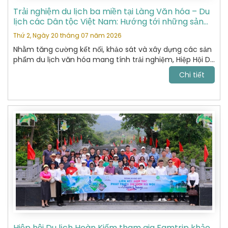
Trải nghiệm du lịch ba miền tại Làng Văn hóa – Du
lịch các Dân tộc Việt Nam: Hướng tới những sản
phẩm du lịch văn hóa đặc sắc
Thứ 2, Ngày 20 tháng 07 năm 2026
Nhằm tăng cường kết nối, khảo sát và xây dựng các sản
phẩm du lịch văn hóa mang tính trải nghiệm, Hiệp Hội Du
Lịch Hoàn Kiếm đã tham gia chương trình khảo sát thực
Chi tiết
tế tại Làng Văn hóa – Du lịch các Dân tộc Việt Nam do
Sở Du lịch tổ chức.
Hiệp hội Du lịch Hoàn Kiếm tham gia Famtrip khảo