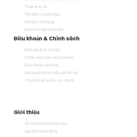
Thuê xe tự lái
Tìm kiếm chuyến bay
Đặt bàn nhà hàng
Dành cho Đại lý Du lịch
Điều khoản & Chính sách
Điều khoản & Cài đặt
Chính sách bảo mật & Cookie
Điều khoản sử dụng
Giải quyết tranh chấp với đối tác
i Cam kết về quyền con người
Giới thiệu
Về Hoankiemtourism.com
Quy trình hoạt động