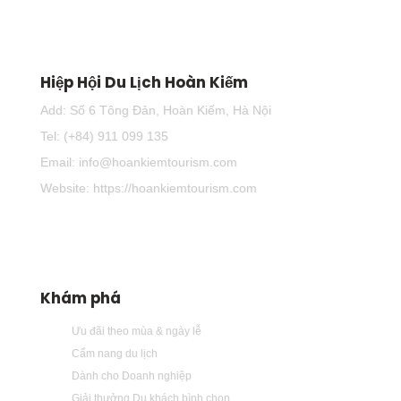
Hiệp Hội Du Lịch Hoàn Kiếm
Add: Số 6 Tông Đản, Hoàn Kiếm, Hà Nội
Tel: (+84) 911 099 135
Email: info@hoankiemtourism.com
Website: https://hoankiemtourism.com
Khám phá
Ưu đãi theo mùa & ngày lễ
Cẩm nang du lịch
Dành cho Doanh nghiệp
Giải thưởng Du khách bình chọn