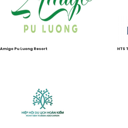
Amigo Pu Luong Resort
HTS 