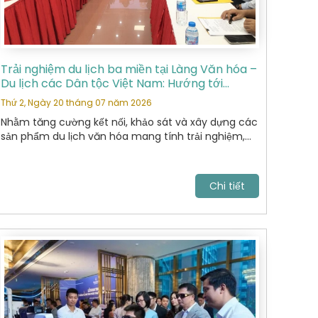
Trải nghiệm du lịch ba miền tại Làng Văn hóa –
Du lịch các Dân tộc Việt Nam: Hướng tới
những sản phẩm du lịch văn hóa đặc sắc
Thứ 2, Ngày 20 tháng 07 năm 2026
Nhằm tăng cường kết nối, khảo sát và xây dựng các
sản phẩm du lịch văn hóa mang tính trải nghiệm,
Hiệp Hội Du Lịch Hoàn Kiếm đã tham gia chương
trình khảo sát thực tế tại Làng Văn hóa – Du lịch
các Dân tộc Việt Nam do Sở Du lịch tổ chức.
Chi tiết