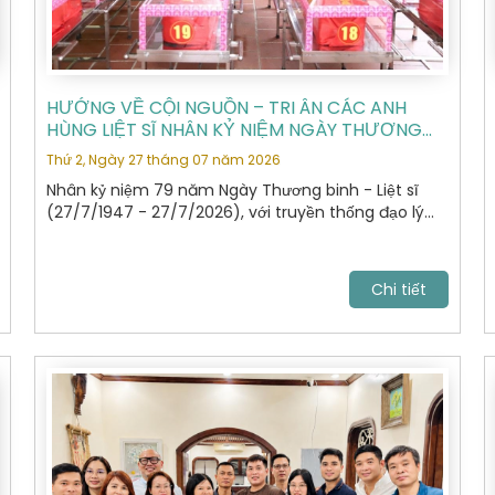
HƯỚNG VỀ CỘI NGUỒN – TRI ÂN CÁC ANH
HÙNG LIỆT SĨ NHÂN KỶ NIỆM NGÀY THƯƠNG
BINH - LIỆT SĨ 27/7
Thứ 2, Ngày 27 tháng 07 năm 2026
Nhân kỷ niệm 79 năm Ngày Thương binh - Liệt sĩ
(27/7/1947 - 27/7/2026), với truyền thống đạo lý
"Uống nước nhớ nguồn", "Đền ơn đáp nghĩa", Hiệp hội
Du lịch Hà Nội đã tổ chức hành trình dâng hương,
tưởng niệm các Anh hùng Liệt sĩ tại Nghĩa trang Liệt
Chi tiết
sĩ Quốc gia Vị Xuyên, tỉnh Tuyên Quang – nơi yên
nghỉ của gần 2.000 Anh hùng Liệt sĩ đã anh dũng hy
sinh trong cuộc chiến đấu bảo vệ biên giới phía Bắc
của Tổ quốc giai đoạn 1979 - 1989.