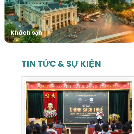
Khách sạn
TIN TỨC & SỰ KIỆN