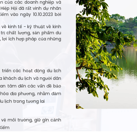
yện của các doanh nghiệp và
Hiệp Hội đã rất vinh dự nhân
iếm vào ngày 10.10.2023 bởi
 về kinh tế - kỹ thuật về kinh
 trị chất lượng, sản phẩm du
n, lợi ích hợp pháp của những
t triển các hoạt động du lịch
 khách du lịch và người dân
quan tâm đến các vấn đề bảo
n hóa địa phương, nhằm đảm
u lịch trong tương lai
o vệ môi trường, giữ gìn cảnh
 Kiếm