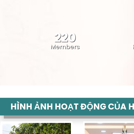
220
Members
HÌNH ẢNH HOẠT ĐỘNG CỦA H