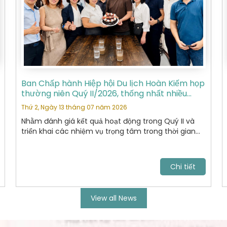
Ban Chấp hành Hiệp hội Du lịch Hoàn Kiếm họp
thường niên Quý II/2026, thống nhất nhiều
nhiệm vụ trọng tâm
Thứ 2, Ngày 13 tháng 07 năm 2026
Nhằm đánh giá kết quả hoạt động trong Quý II và
triển khai các nhiệm vụ trọng tâm trong thời gian
tới, Ban Chấp hành Hiệp hội Du lịch Hoàn Kiếm đã tổ
chức cuộc họp thường niên Quý II năm 2026 với sự
tham dự của các Ủy viên Ban Chấp hành và đại
Chi tiết
diện các Ban chuyên môn.
View all News