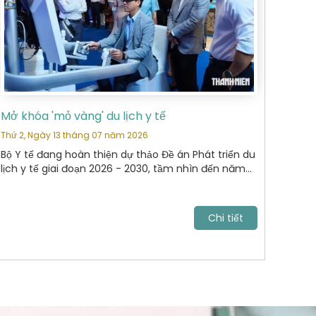
Mở khóa 'mỏ vàng' du lịch y tế
Thứ 2, Ngày 13 tháng 07 năm 2026
Bộ Y tế đang hoàn thiện dự thảo Đề án Phát triển du
lịch y tế giai đoạn 2026 - 2030, tầm nhìn đến năm
2040. Mục tiêu tới năm 2030, VN trở thành điểm đến
chăm sóc sức khỏe uy tín, cạnh tranh trong khu
vực Đông Nam Á và vươn lên nhóm dẫn đầu châu
Chi tiết
lục.