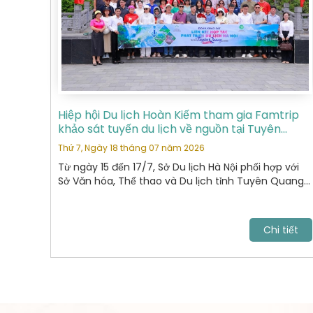
Hiệp hội Du lịch Hoàn Kiếm tham gia Famtrip
khảo sát tuyến du lịch về nguồn tại Tuyên
Quang
Thứ 7, Ngày 18 tháng 07 năm 2026
Từ ngày 15 đến 17/7, Sở Du lịch Hà Nội phối hợp với
Sở Văn hóa, Thể thao và Du lịch tỉnh Tuyên Quang
tổ chức chương trình khảo sát, xây dựng và kết nối
các sản phẩm du lịch giữa hai địa phương.
Chi tiết