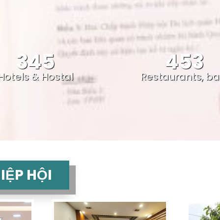
345
453
Hotels & Hostal
Restaurants, ba
IỆP HỘI