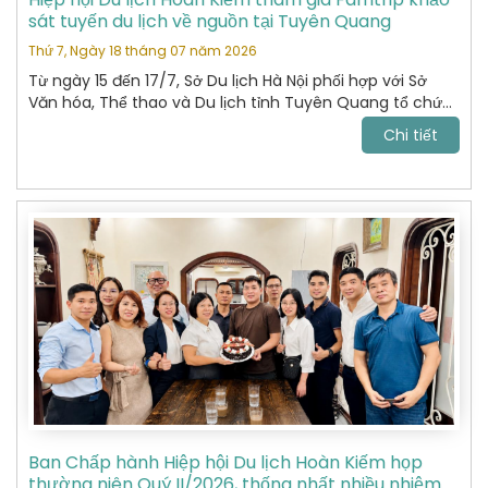
sát tuyến du lịch về nguồn tại Tuyên Quang
Thứ 7, Ngày 18 tháng 07 năm 2026
Từ ngày 15 đến 17/7, Sở Du lịch Hà Nội phối hợp với Sở
Văn hóa, Thể thao và Du lịch tỉnh Tuyên Quang tổ chức
chương trình khảo sát, xây dựng và kết nối các sản
Chi tiết
phẩm du lịch giữa hai địa phương.
Ban Chấp hành Hiệp hội Du lịch Hoàn Kiếm họp
thường niên Quý II/2026, thống nhất nhiều nhiệm