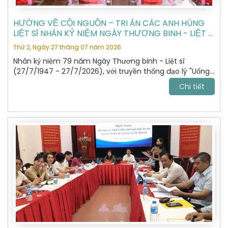
HƯỚNG VỀ CỘI NGUỒN – TRI ÂN CÁC ANH HÙNG
LIỆT SĨ NHÂN KỶ NIỆM NGÀY THƯƠNG BINH - LIỆT SĨ
27/7
Thứ 2, Ngày 27 tháng 07 năm 2026
Nhân kỷ niệm 79 năm Ngày Thương binh - Liệt sĩ
(27/7/1947 - 27/7/2026), với truyền thống đạo lý "Uống
nước nhớ nguồn", "Đền ơn đáp nghĩa", Hiệp hội Du lịch Hà
Chi tiết
Nội đã tổ chức hành trình dâng hương, tưởng niệm các
Anh hùng Liệt sĩ tại Nghĩa trang Liệt sĩ Quốc gia Vị Xuyên,
tỉnh Tuyên Quang – nơi yên nghỉ của gần 2.000 Anh
hùng Liệt sĩ đã anh dũng hy sinh trong cuộc chiến đấu
bảo vệ biên giới phía Bắc của Tổ quốc giai đoạn 1979 -
1989.