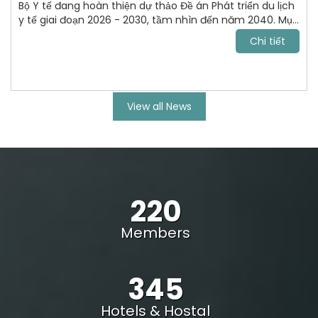
Bộ Y tế đang hoàn thiện dự thảo Đề án Phát triển du lịch
y tế giai đoạn 2026 - 2030, tầm nhìn đến năm 2040. Mục
tiêu tới năm 2030, VN trở thành điểm đến chăm sóc sức
Chi tiết
khỏe uy tín, cạnh tranh trong khu vực Đông Nam Á và
vươn lên nhóm dẫn đầu châu lục.
View all News
220
Members
345
Hotels & Hostal