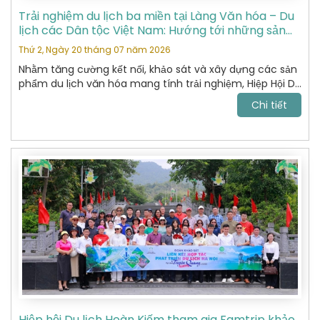
Trải nghiệm du lịch ba miền tại Làng Văn hóa – Du
lịch các Dân tộc Việt Nam: Hướng tới những sản
phẩm du lịch văn hóa đặc sắc
Thứ 2, Ngày 20 tháng 07 năm 2026
Nhằm tăng cường kết nối, khảo sát và xây dựng các sản
phẩm du lịch văn hóa mang tính trải nghiệm, Hiệp Hội Du
Lịch Hoàn Kiếm đã tham gia chương trình khảo sát thực
Chi tiết
tế tại Làng Văn hóa – Du lịch các Dân tộc Việt Nam do
Sở Du lịch tổ chức.
Hiệp hội Du lịch Hoàn Kiếm tham gia Famtrip khảo