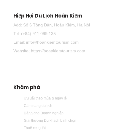
Hiệp Hội Du Lịch Hoàn Kiếm
Add: Số 6 Tông Đản, Hoàn Kiếm, Hà Nội
Tel: (+84) 911 099 135
Email: info@hoankiemtourism.com
Website: https://hoankiemtourism.com
Khám phá
Ưu đãi theo mùa & ngày lễ
Cẩm nang du lịch
Dành cho Doanh nghiệp
Giải thưởng Du khách bình chọn
Thuê xe tự lái