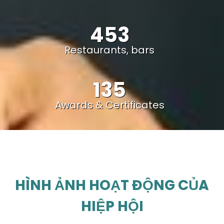
453
Restaurants, bars
135
Awards & Certificates
HÌNH ẢNH HOẠT ĐỘNG CỦA
HIỆP HỘI