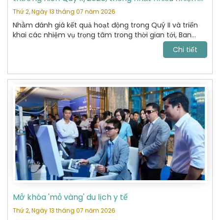
vụ trọng tâm
Thứ 2, Ngày 13 tháng 07 năm 2026
Nhằm đánh giá kết quả hoạt động trong Quý II và triển
khai các nhiệm vụ trọng tâm trong thời gian tới, Ban
Chấp hành Hiệp hội Du lịch Hoàn Kiếm đã tổ chức cuộc
Chi tiết
họp thường niên Quý II năm 2026 với sự tham dự của
các Ủy viên Ban Chấp hành và đại diện các Ban chuyên
môn.
Mở khóa 'mỏ vàng' du lịch y tế
Thứ 2, Ngày 13 tháng 07 năm 2026