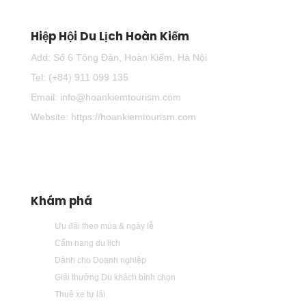
Hiệp Hội Du Lịch Hoàn Kiếm
Add: Số 6 Tông Đản, Hoàn Kiếm, Hà Nội
Tel: (+84) 911 099 135
Email: info@hoankiemtourism.com
Website: https://hoankiemtourism.com
Khám phá
Ưu đãi theo mùa & ngày lễ
Cẩm nang du lịch
Dành cho Doanh nghiệp
Giải thưởng Du khách bình chọn
Thuê xe tự lái