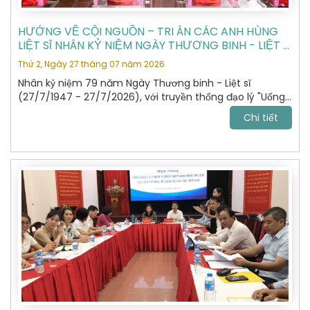
HƯỚNG VỀ CỘI NGUỒN – TRI ÂN CÁC ANH HÙNG
LIỆT SĨ NHÂN KỶ NIỆM NGÀY THƯƠNG BINH - LIỆT SĨ
27/7
Thứ 2, Ngày 27 tháng 07 năm 2026
Nhân kỷ niệm 79 năm Ngày Thương binh - Liệt sĩ
(27/7/1947 - 27/7/2026), với truyền thống đạo lý "Uống
nước nhớ nguồn", "Đền ơn đáp nghĩa", Hiệp hội Du lịch Hà
Chi tiết
Nội đã tổ chức hành trình dâng hương, tưởng niệm các
Anh hùng Liệt sĩ tại Nghĩa trang Liệt sĩ Quốc gia Vị Xuyên,
tỉnh Tuyên Quang – nơi yên nghỉ của gần 2.000 Anh
hùng Liệt sĩ đã anh dũng hy sinh trong cuộc chiến đấu
bảo vệ biên giới phía Bắc của Tổ quốc giai đoạn 1979 -
1989.