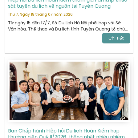
sát tuyến du lịch về nguồn tại Tuyên Quang
Thứ 7, Ngày 18 tháng 07 năm 2026
Từ ngày 15 đến 17/7, Sở Du lịch Hà Nội phối hợp với Sở
Văn hóa, Thể thao và Du lịch tỉnh Tuyên Quang tổ chức
chương trình khảo sát, xây dựng và kết nối các sản
Chi tiết
phẩm du lịch giữa hai địa phương.
Ban Chấp hành Hiệp hội Du lịch Hoàn Kiếm họp
thường niên Quý II/2026, thống nhất nhiều nhiệm