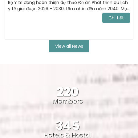
Bộ Y tế đang hoàn thiện dự thảo Đề án Phát triển du lịch
y tế giai đoạn 2026 - 2030, tầm nhìn đến năm 2040. Mục
tiêu tới năm 2030, VN trở thành điểm đến chăm sóc sức
Chi tiết
khỏe uy tín, cạnh tranh trong khu vực Đông Nam Á và
vươn lên nhóm dẫn đầu châu lục.
View all News
220
Members
345
Hotels & Hostal