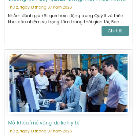
vụ trọng tâm
Thứ 2, Ngày 13 tháng 07 năm 2026
Nhằm đánh giá kết quả hoạt động trong Quý II và triển
khai các nhiệm vụ trọng tâm trong thời gian tới, Ban
Chấp hành Hiệp hội Du lịch Hoàn Kiếm đã tổ chức cuộc
Chi tiết
họp thường niên Quý II năm 2026 với sự tham dự của
các Ủy viên Ban Chấp hành và đại diện các Ban chuyên
môn.
Mở khóa 'mỏ vàng' du lịch y tế
Thứ 2, Ngày 13 tháng 07 năm 2026