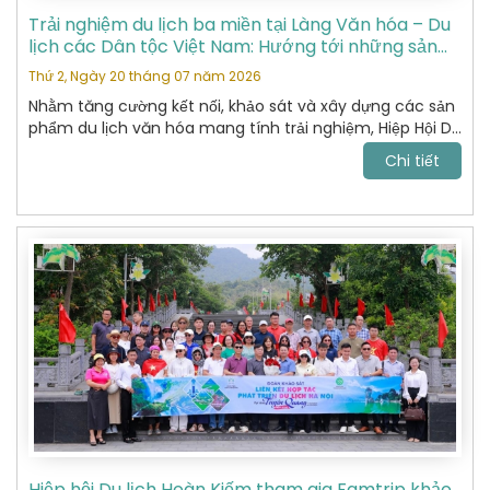
Trải nghiệm du lịch ba miền tại Làng Văn hóa – Du
lịch các Dân tộc Việt Nam: Hướng tới những sản
phẩm du lịch văn hóa đặc sắc
Thứ 2, Ngày 20 tháng 07 năm 2026
Nhằm tăng cường kết nối, khảo sát và xây dựng các sản
phẩm du lịch văn hóa mang tính trải nghiệm, Hiệp Hội Du
Lịch Hoàn Kiếm đã tham gia chương trình khảo sát thực
Chi tiết
tế tại Làng Văn hóa – Du lịch các Dân tộc Việt Nam do
Sở Du lịch tổ chức.
Hiệp hội Du lịch Hoàn Kiếm tham gia Famtrip khảo