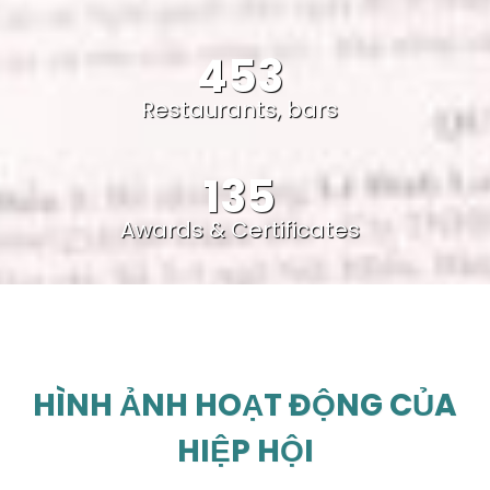
453
Restaurants, bars
135
Awards & Certificates
HÌNH ẢNH HOẠT ĐỘNG CỦA
HIỆP HỘI