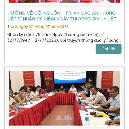
HƯỚNG VỀ CỘI NGUỒN – TRI ÂN CÁC ANH HÙNG
LIỆT SĨ NHÂN KỶ NIỆM NGÀY THƯƠNG BINH - LIỆT SĨ
27/7
Thứ 2, Ngày 27 tháng 07 năm 2026
Nhân kỷ niệm 79 năm Ngày Thương binh - Liệt sĩ
(27/7/1947 - 27/7/2026), với truyền thống đạo lý "Uống
nước nhớ nguồn", "Đền ơn đáp nghĩa", Hiệp hội Du lịch Hà
Chi tiết
Nội đã tổ chức hành trình dâng hương, tưởng niệm các
Anh hùng Liệt sĩ tại Nghĩa trang Liệt sĩ Quốc gia Vị Xuyên,
tỉnh Tuyên Quang – nơi yên nghỉ của gần 2.000 Anh
hùng Liệt sĩ đã anh dũng hy sinh trong cuộc chiến đấu
bảo vệ biên giới phía Bắc của Tổ quốc giai đoạn 1979 -
1989.