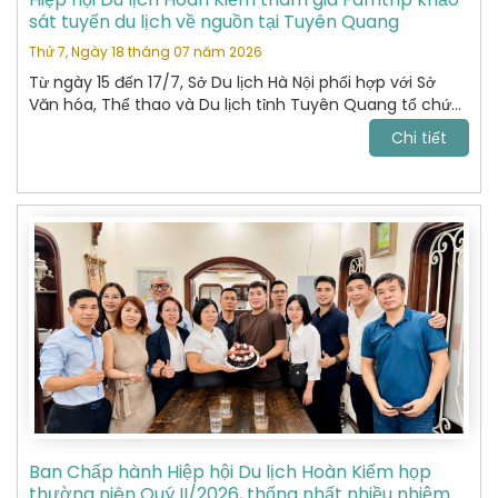
sát tuyến du lịch về nguồn tại Tuyên Quang
Thứ 7, Ngày 18 tháng 07 năm 2026
Từ ngày 15 đến 17/7, Sở Du lịch Hà Nội phối hợp với Sở
Văn hóa, Thể thao và Du lịch tỉnh Tuyên Quang tổ chức
chương trình khảo sát, xây dựng và kết nối các sản
Chi tiết
phẩm du lịch giữa hai địa phương.
Ban Chấp hành Hiệp hội Du lịch Hoàn Kiếm họp
thường niên Quý II/2026, thống nhất nhiều nhiệm