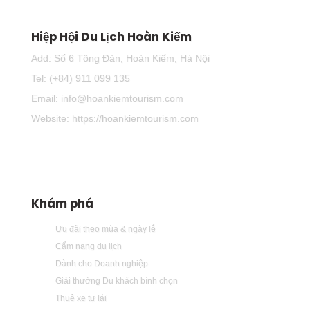
Hiệp Hội Du Lịch Hoàn Kiếm
Add: Số 6 Tông Đản, Hoàn Kiếm, Hà Nội
Tel: (+84) 911 099 135
Email: info@hoankiemtourism.com
Website: https://hoankiemtourism.com
Khám phá
Ưu đãi theo mùa & ngày lễ
Cẩm nang du lịch
Dành cho Doanh nghiệp
Giải thưởng Du khách bình chọn
Thuê xe tự lái