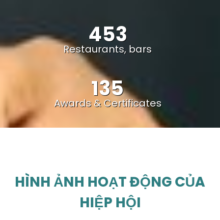
453
Restaurants, bars
135
Awards & Certificates
HÌNH ẢNH HOẠT ĐỘNG CỦA
HIỆP HỘI