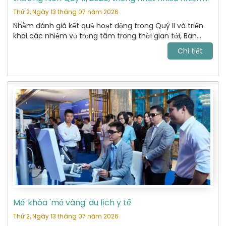
vụ trọng tâm
Thứ 2, Ngày 13 tháng 07 năm 2026
Nhằm đánh giá kết quả hoạt động trong Quý II và triển
khai các nhiệm vụ trọng tâm trong thời gian tới, Ban
Chấp hành Hiệp hội Du lịch Hoàn Kiếm đã tổ chức cuộc
Chi tiết
họp thường niên Quý II năm 2026 với sự tham dự của
các Ủy viên Ban Chấp hành và đại diện các Ban chuyên
môn.
Mở khóa 'mỏ vàng' du lịch y tế
Thứ 2, Ngày 13 tháng 07 năm 2026