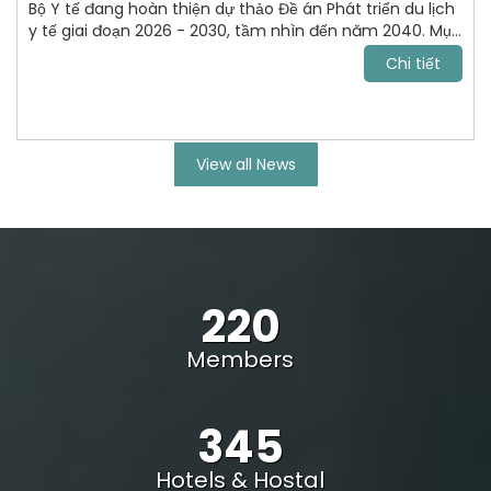
Bộ Y tế đang hoàn thiện dự thảo Đề án Phát triển du lịch
y tế giai đoạn 2026 - 2030, tầm nhìn đến năm 2040. Mục
tiêu tới năm 2030, VN trở thành điểm đến chăm sóc sức
Chi tiết
khỏe uy tín, cạnh tranh trong khu vực Đông Nam Á và
vươn lên nhóm dẫn đầu châu lục.
View all News
220
Members
345
Hotels & Hostal