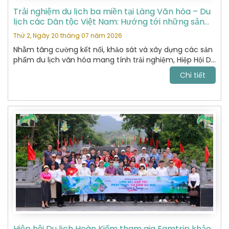
Trải nghiệm du lịch ba miền tại Làng Văn hóa – Du
lịch các Dân tộc Việt Nam: Hướng tới những sản
phẩm du lịch văn hóa đặc sắc
Thứ 2, Ngày 20 tháng 07 năm 2026
Nhằm tăng cường kết nối, khảo sát và xây dựng các sản
phẩm du lịch văn hóa mang tính trải nghiệm, Hiệp Hội Du
Lịch Hoàn Kiếm đã tham gia chương trình khảo sát thực
Chi tiết
tế tại Làng Văn hóa – Du lịch các Dân tộc Việt Nam do
Sở Du lịch tổ chức.
Hiệp hội Du lịch Hoàn Kiếm tham gia Famtrip khảo