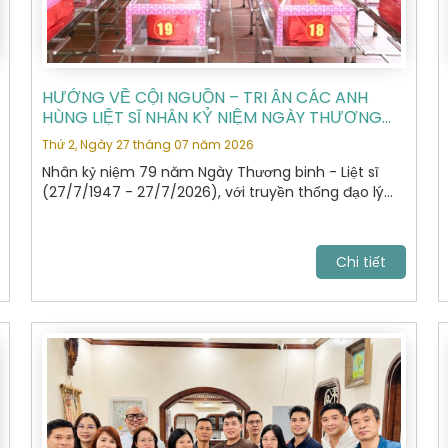
HƯỚNG VỀ CỘI NGUỒN – TRI ÂN CÁC ANH
HÙNG LIỆT SĨ NHÂN KỶ NIỆM NGÀY THƯƠNG
BINH - LIỆT SĨ 27/7
Thứ 2, Ngày 27 tháng 07 năm 2026
Nhân kỷ niệm 79 năm Ngày Thương binh - Liệt sĩ
(27/7/1947 - 27/7/2026), với truyền thống đạo lý
"Uống nước nhớ nguồn", "Đền ơn đáp nghĩa", Hiệp hội
Du lịch Hà Nội đã tổ chức hành trình dâng hương,
tưởng niệm các Anh hùng Liệt sĩ tại Nghĩa trang Liệt
Chi tiết
sĩ Quốc gia Vị Xuyên, tỉnh Tuyên Quang – nơi yên
nghỉ của gần 2.000 Anh hùng Liệt sĩ đã anh dũng hy
sinh trong cuộc chiến đấu bảo vệ biên giới phía Bắc
của Tổ quốc giai đoạn 1979 - 1989.