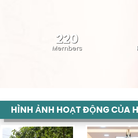
220
Members
HÌNH ẢNH HOẠT ĐỘNG CỦA H