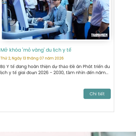
Mở khóa 'mỏ vàng' du lịch y tế
Thứ 2, Ngày 13 tháng 07 năm 2026
Bộ Y tế đang hoàn thiện dự thảo Đề án Phát triển du
lịch y tế giai đoạn 2026 - 2030, tầm nhìn đến năm
2040. Mục tiêu tới năm 2030, VN trở thành điểm đến
chăm sóc sức khỏe uy tín, cạnh tranh trong khu
vực Đông Nam Á và vươn lên nhóm dẫn đầu châu
Chi tiết
lục.