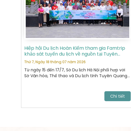
Hiệp hội Du lịch Hoàn Kiếm tham gia Famtrip
khảo sát tuyến du lịch về nguồn tại Tuyên
Quang
Thứ 7, Ngày 18 tháng 07 năm 2026
Từ ngày 15 đến 17/7, Sở Du lịch Hà Nội phối hợp với
Sở Văn hóa, Thể thao và Du lịch tỉnh Tuyên Quang
tổ chức chương trình khảo sát, xây dựng và kết nối
các sản phẩm du lịch giữa hai địa phương.
Chi tiết