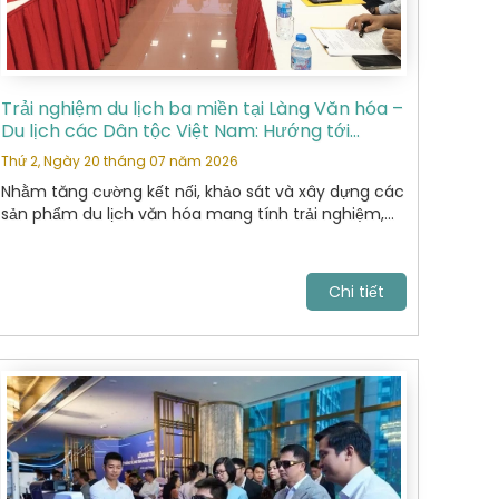
Trải nghiệm du lịch ba miền tại Làng Văn hóa –
Du lịch các Dân tộc Việt Nam: Hướng tới
những sản phẩm du lịch văn hóa đặc sắc
Thứ 2, Ngày 20 tháng 07 năm 2026
Nhằm tăng cường kết nối, khảo sát và xây dựng các
sản phẩm du lịch văn hóa mang tính trải nghiệm,
Hiệp Hội Du Lịch Hoàn Kiếm đã tham gia chương
trình khảo sát thực tế tại Làng Văn hóa – Du lịch
các Dân tộc Việt Nam do Sở Du lịch tổ chức.
Chi tiết