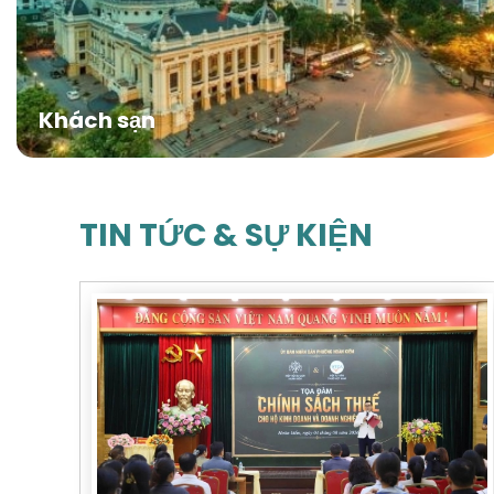
Khách sạn
TIN TỨC & SỰ KIỆN