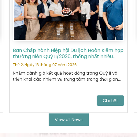
Ban Chấp hành Hiệp hội Du lịch Hoàn Kiếm họp
thường niên Quý II/2026, thống nhất nhiều
nhiệm vụ trọng tâm
Thứ 2, Ngày 13 tháng 07 năm 2026
Nhằm đánh giá kết quả hoạt động trong Quý II và
triển khai các nhiệm vụ trọng tâm trong thời gian
tới, Ban Chấp hành Hiệp hội Du lịch Hoàn Kiếm đã tổ
chức cuộc họp thường niên Quý II năm 2026 với sự
tham dự của các Ủy viên Ban Chấp hành và đại
Chi tiết
diện các Ban chuyên môn.
View all News