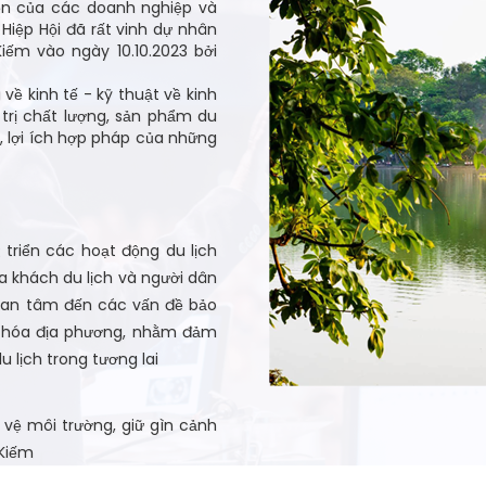
yện của các doanh nghiệp và
Hiệp Hội đã rất vinh dự nhân
iếm vào ngày 10.10.2023 bởi
 về kinh tế - kỹ thuật về kinh
 trị chất lượng, sản phẩm du
n, lợi ích hợp pháp của những
t triển các hoạt động du lịch
 khách du lịch và người dân
quan tâm đến các vấn đề bảo
n hóa địa phương, nhằm đảm
u lịch trong tương lai
o vệ môi trường, giữ gìn cảnh
 Kiếm