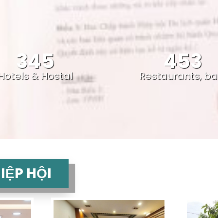
345
453
Hotels & Hostal
Restaurants, ba
IỆP HỘI