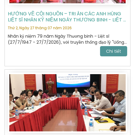
HƯỚNG VỀ CỘI NGUỒN – TRI ÂN CÁC ANH HÙNG
LIỆT SĨ NHÂN KỶ NIỆM NGÀY THƯƠNG BINH - LIỆT SĨ
27/7
Thứ 2, Ngày 27 tháng 07 năm 2026
Nhân kỷ niệm 79 năm Ngày Thương binh - Liệt sĩ
(27/7/1947 - 27/7/2026), với truyền thống đạo lý "Uống
nước nhớ nguồn", "Đền ơn đáp nghĩa", Hiệp hội Du lịch Hà
Chi tiết
Nội đã tổ chức hành trình dâng hương, tưởng niệm các
Anh hùng Liệt sĩ tại Nghĩa trang Liệt sĩ Quốc gia Vị Xuyên,
tỉnh Tuyên Quang – nơi yên nghỉ của gần 2.000 Anh
hùng Liệt sĩ đã anh dũng hy sinh trong cuộc chiến đấu
bảo vệ biên giới phía Bắc của Tổ quốc giai đoạn 1979 -
1989.