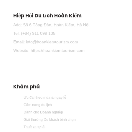
Hiệp Hội Du Lịch Hoàn Kiếm
Add: Số 6 Tông Đản, Hoàn Kiếm, Hà Nội
Tel: (+84) 911 099 135
Email: info@hoankiemtourism.com
Website: https://hoankiemtourism.com
Khám phá
Ưu đãi theo mùa & ngày lễ
Cẩm nang du lịch
Dành cho Doanh nghiệp
Giải thưởng Du khách bình chọn
Thuê xe tự lái