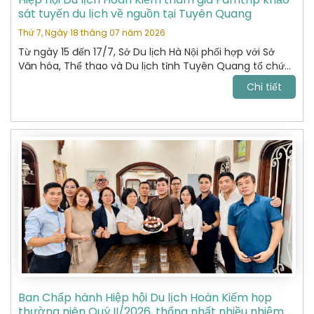
sát tuyến du lịch về nguồn tại Tuyên Quang
Thứ 7, Ngày 18 tháng 07 năm 2026
Từ ngày 15 đến 17/7, Sở Du lịch Hà Nội phối hợp với Sở
Văn hóa, Thể thao và Du lịch tỉnh Tuyên Quang tổ chức
chương trình khảo sát, xây dựng và kết nối các sản
Chi tiết
phẩm du lịch giữa hai địa phương.
Ban Chấp hành Hiệp hội Du lịch Hoàn Kiếm họp
thường niên Quý II/2026, thống nhất nhiều nhiệm