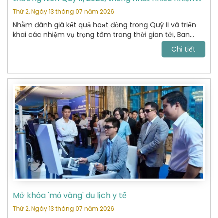
vụ trọng tâm
Thứ 2, Ngày 13 tháng 07 năm 2026
Nhằm đánh giá kết quả hoạt động trong Quý II và triển
khai các nhiệm vụ trọng tâm trong thời gian tới, Ban
Chấp hành Hiệp hội Du lịch Hoàn Kiếm đã tổ chức cuộc
Chi tiết
họp thường niên Quý II năm 2026 với sự tham dự của
các Ủy viên Ban Chấp hành và đại diện các Ban chuyên
môn.
Mở khóa 'mỏ vàng' du lịch y tế
Thứ 2, Ngày 13 tháng 07 năm 2026