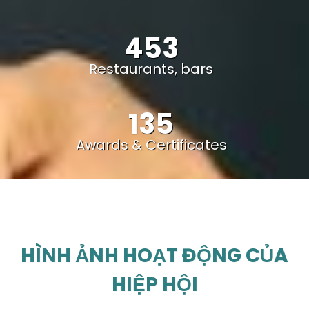
453
Restaurants, bars
135
Awards & Certificates
HÌNH ẢNH HOẠT ĐỘNG CỦA
HIỆP HỘI