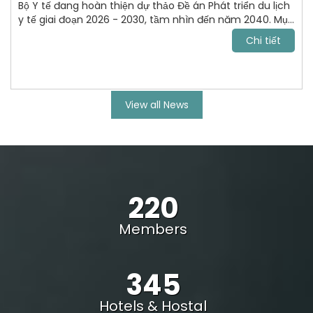
Bộ Y tế đang hoàn thiện dự thảo Đề án Phát triển du lịch
y tế giai đoạn 2026 - 2030, tầm nhìn đến năm 2040. Mục
tiêu tới năm 2030, VN trở thành điểm đến chăm sóc sức
Chi tiết
khỏe uy tín, cạnh tranh trong khu vực Đông Nam Á và
vươn lên nhóm dẫn đầu châu lục.
View all News
220
Members
345
Hotels & Hostal