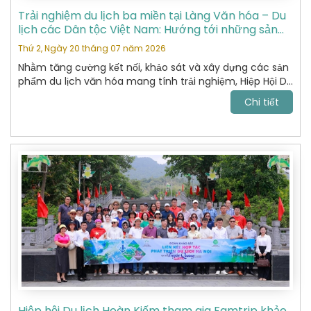
Trải nghiệm du lịch ba miền tại Làng Văn hóa – Du
lịch các Dân tộc Việt Nam: Hướng tới những sản
phẩm du lịch văn hóa đặc sắc
Thứ 2, Ngày 20 tháng 07 năm 2026
Nhằm tăng cường kết nối, khảo sát và xây dựng các sản
phẩm du lịch văn hóa mang tính trải nghiệm, Hiệp Hội Du
Lịch Hoàn Kiếm đã tham gia chương trình khảo sát thực
Chi tiết
tế tại Làng Văn hóa – Du lịch các Dân tộc Việt Nam do
Sở Du lịch tổ chức.
Hiệp hội Du lịch Hoàn Kiếm tham gia Famtrip khảo