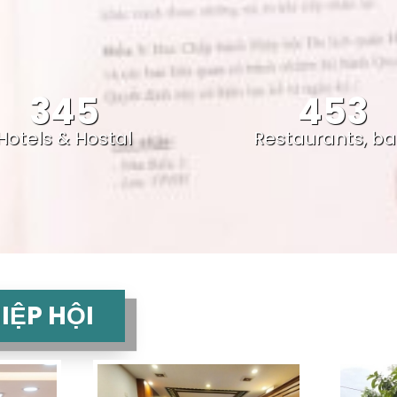
345
453
Hotels & Hostal
Restaurants, ba
IỆP HỘI