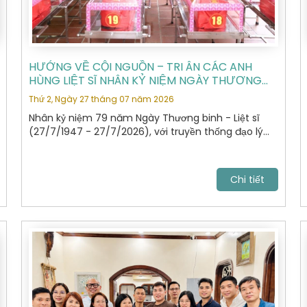
HƯỚNG VỀ CỘI NGUỒN – TRI ÂN CÁC ANH
HÙNG LIỆT SĨ NHÂN KỶ NIỆM NGÀY THƯƠNG
BINH - LIỆT SĨ 27/7
Thứ 2, Ngày 27 tháng 07 năm 2026
Nhân kỷ niệm 79 năm Ngày Thương binh - Liệt sĩ
(27/7/1947 - 27/7/2026), với truyền thống đạo lý
"Uống nước nhớ nguồn", "Đền ơn đáp nghĩa", Hiệp hội
Du lịch Hà Nội đã tổ chức hành trình dâng hương,
tưởng niệm các Anh hùng Liệt sĩ tại Nghĩa trang Liệt
Chi tiết
sĩ Quốc gia Vị Xuyên, tỉnh Tuyên Quang – nơi yên
nghỉ của gần 2.000 Anh hùng Liệt sĩ đã anh dũng hy
sinh trong cuộc chiến đấu bảo vệ biên giới phía Bắc
của Tổ quốc giai đoạn 1979 - 1989.