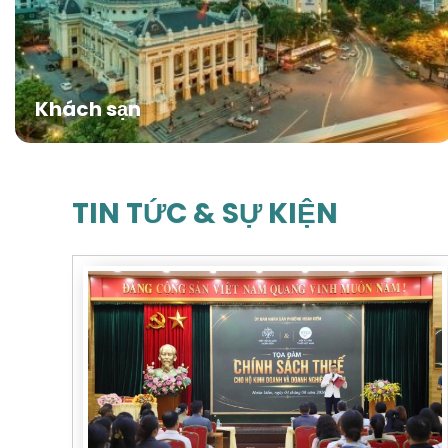
Khách sạn
TIN TỨC & SỰ KIỆN