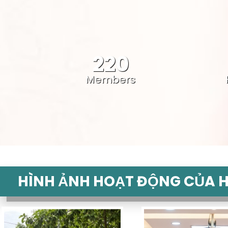
220
Members
HÌNH ẢNH HOẠT ĐỘNG CỦA H