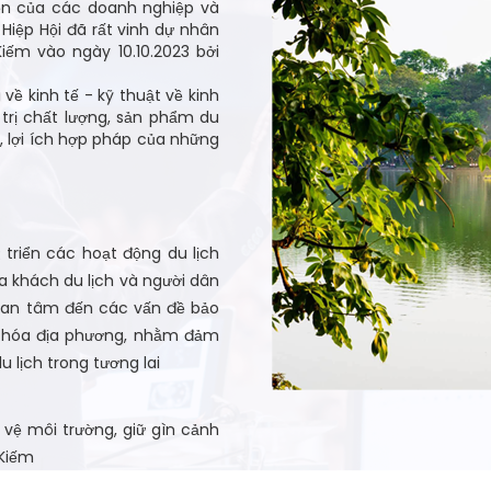
yện của các doanh nghiệp và
Hiệp Hội đã rất vinh dự nhân
iếm vào ngày 10.10.2023 bởi
 về kinh tế - kỹ thuật về kinh
 trị chất lượng, sản phẩm du
n, lợi ích hợp pháp của những
t triển các hoạt động du lịch
 khách du lịch và người dân
quan tâm đến các vấn đề bảo
n hóa địa phương, nhằm đảm
u lịch trong tương lai
o vệ môi trường, giữ gìn cảnh
 Kiếm