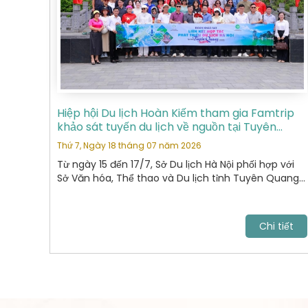
Hiệp hội Du lịch Hoàn Kiếm tham gia Famtrip
khảo sát tuyến du lịch về nguồn tại Tuyên
Quang
Thứ 7, Ngày 18 tháng 07 năm 2026
Từ ngày 15 đến 17/7, Sở Du lịch Hà Nội phối hợp với
Sở Văn hóa, Thể thao và Du lịch tỉnh Tuyên Quang
tổ chức chương trình khảo sát, xây dựng và kết nối
các sản phẩm du lịch giữa hai địa phương.
Chi tiết