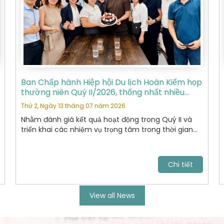
Ban Chấp hành Hiệp hội Du lịch Hoàn Kiếm họp
thường niên Quý II/2026, thống nhất nhiều
nhiệm vụ trọng tâm
Thứ 2, Ngày 13 tháng 07 năm 2026
Nhằm đánh giá kết quả hoạt động trong Quý II và
triển khai các nhiệm vụ trọng tâm trong thời gian
tới, Ban Chấp hành Hiệp hội Du lịch Hoàn Kiếm đã tổ
chức cuộc họp thường niên Quý II năm 2026 với sự
tham dự của các Ủy viên Ban Chấp hành và đại
Chi tiết
diện các Ban chuyên môn.
View all News