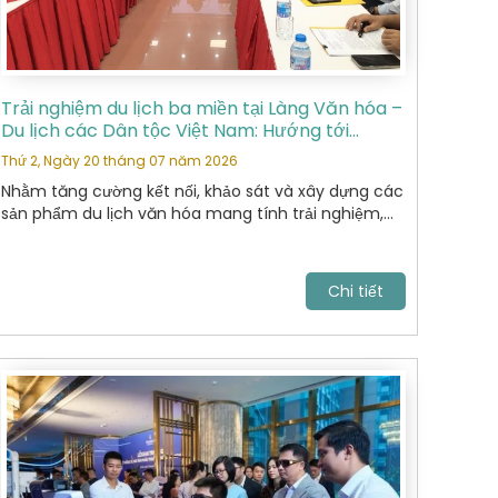
Trải nghiệm du lịch ba miền tại Làng Văn hóa –
Du lịch các Dân tộc Việt Nam: Hướng tới
những sản phẩm du lịch văn hóa đặc sắc
Thứ 2, Ngày 20 tháng 07 năm 2026
Nhằm tăng cường kết nối, khảo sát và xây dựng các
sản phẩm du lịch văn hóa mang tính trải nghiệm,
Hiệp Hội Du Lịch Hoàn Kiếm đã tham gia chương
trình khảo sát thực tế tại Làng Văn hóa – Du lịch
các Dân tộc Việt Nam do Sở Du lịch tổ chức.
Chi tiết