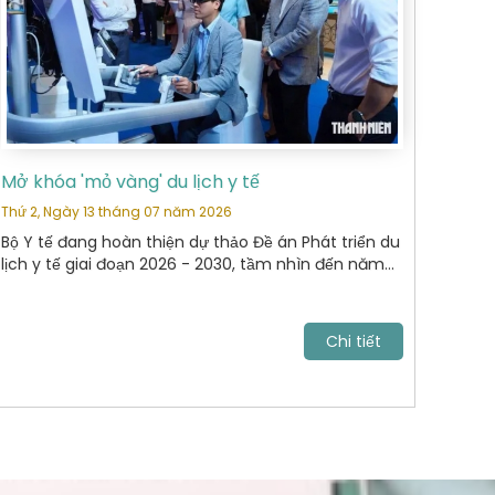
Mở khóa 'mỏ vàng' du lịch y tế
Thứ 2, Ngày 13 tháng 07 năm 2026
Bộ Y tế đang hoàn thiện dự thảo Đề án Phát triển du
lịch y tế giai đoạn 2026 - 2030, tầm nhìn đến năm
2040. Mục tiêu tới năm 2030, VN trở thành điểm đến
chăm sóc sức khỏe uy tín, cạnh tranh trong khu
vực Đông Nam Á và vươn lên nhóm dẫn đầu châu
Chi tiết
lục.