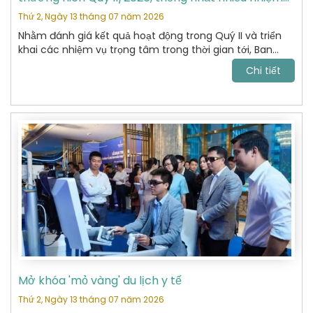
vụ trọng tâm
Thứ 2, Ngày 13 tháng 07 năm 2026
Nhằm đánh giá kết quả hoạt động trong Quý II và triển
khai các nhiệm vụ trọng tâm trong thời gian tới, Ban
Chấp hành Hiệp hội Du lịch Hoàn Kiếm đã tổ chức cuộc
Chi tiết
họp thường niên Quý II năm 2026 với sự tham dự của
các Ủy viên Ban Chấp hành và đại diện các Ban chuyên
môn.
Mở khóa 'mỏ vàng' du lịch y tế
Thứ 2, Ngày 13 tháng 07 năm 2026