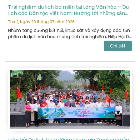
Trải nghiệm du lịch ba miền tại Làng Văn hóa – Du
lịch các Dân tộc Việt Nam: Hướng tới những sản
phẩm du lịch văn hóa đặc sắc
Thứ 2, Ngày 20 tháng 07 năm 2026
Nhằm tăng cường kết nối, khảo sát và xây dựng các sản
phẩm du lịch văn hóa mang tính trải nghiệm, Hiệp Hội Du
Lịch Hoàn Kiếm đã tham gia chương trình khảo sát thực
Chi tiết
tế tại Làng Văn hóa – Du lịch các Dân tộc Việt Nam do
Sở Du lịch tổ chức.
Hiệp hội Du lịch Hoàn Kiếm tham gia Famtrip khảo