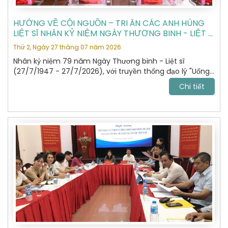
HƯỚNG VỀ CỘI NGUỒN – TRI ÂN CÁC ANH HÙNG
LIỆT SĨ NHÂN KỶ NIỆM NGÀY THƯƠNG BINH - LIỆT SĨ
27/7
Thứ 2, Ngày 27 tháng 07 năm 2026
Nhân kỷ niệm 79 năm Ngày Thương binh - Liệt sĩ
(27/7/1947 - 27/7/2026), với truyền thống đạo lý "Uống
nước nhớ nguồn", "Đền ơn đáp nghĩa", Hiệp hội Du lịch Hà
Chi tiết
Nội đã tổ chức hành trình dâng hương, tưởng niệm các
Anh hùng Liệt sĩ tại Nghĩa trang Liệt sĩ Quốc gia Vị Xuyên,
tỉnh Tuyên Quang – nơi yên nghỉ của gần 2.000 Anh
hùng Liệt sĩ đã anh dũng hy sinh trong cuộc chiến đấu
bảo vệ biên giới phía Bắc của Tổ quốc giai đoạn 1979 -
1989.