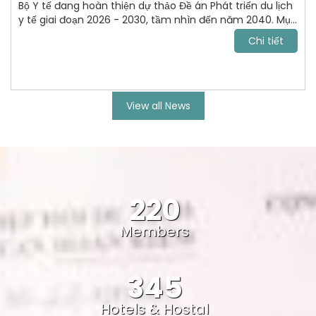
Bộ Y tế đang hoàn thiện dự thảo Đề án Phát triển du lịch
y tế giai đoạn 2026 - 2030, tầm nhìn đến năm 2040. Mục
tiêu tới năm 2030, VN trở thành điểm đến chăm sóc sức
Chi tiết
khỏe uy tín, cạnh tranh trong khu vực Đông Nam Á và
vươn lên nhóm dẫn đầu châu lục.
View all News
220
Members
345
Hotels & Hostal