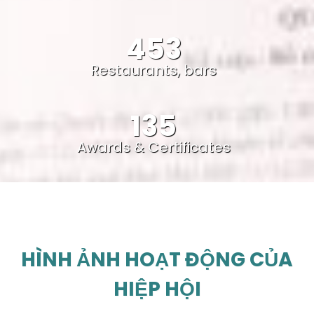
453
Restaurants, bars
135
Awards & Certificates
HÌNH ẢNH HOẠT ĐỘNG CỦA
HIỆP HỘI