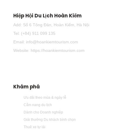
Hiệp Hội Du Lịch Hoàn Kiếm
Add: Số 6 Tông Đản, Hoàn Kiếm, Hà Nội
Tel: (+84) 911 099 135
Email: info@hoankiemtourism.com
Website: https://hoankiemtourism.com
Khám phá
Ưu đãi theo mùa & ngày lễ
Cẩm nang du lịch
Dành cho Doanh nghiệp
Giải thưởng Du khách bình chọn
Thuê xe tự lái