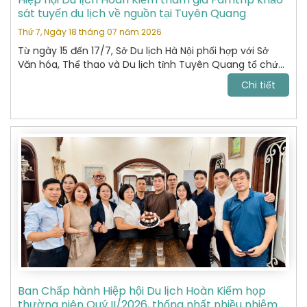
sát tuyến du lịch về nguồn tại Tuyên Quang
Thứ 7, Ngày 18 tháng 07 năm 2026
Từ ngày 15 đến 17/7, Sở Du lịch Hà Nội phối hợp với Sở
Văn hóa, Thể thao và Du lịch tỉnh Tuyên Quang tổ chức
chương trình khảo sát, xây dựng và kết nối các sản
Chi tiết
phẩm du lịch giữa hai địa phương.
Ban Chấp hành Hiệp hội Du lịch Hoàn Kiếm họp
thường niên Quý II/2026, thống nhất nhiều nhiệm