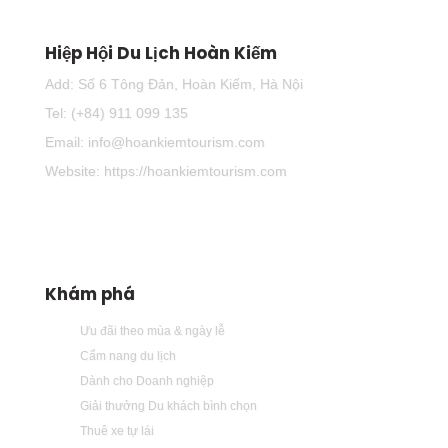
Hiệp Hội Du Lịch Hoàn Kiếm
Add: Số 6 Tông Đản, Hoàn Kiếm, Hà Nội
Tel: (+84) 911 099 135
Email: info@hoankiemtourism.com
Website: https://hoankiemtourism.com
Khám phá
Ưu đãi theo mùa & ngày lễ
Cẩm nang du lịch
Dành cho Doanh nghiệp
Giải thưởng Du khách bình chọn
Thuê xe tự lái