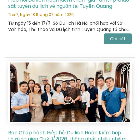
sát tuyến du lịch về nguồn tại Tuyên Quang
Thứ 7, Ngày 18 tháng 07 năm 2026
Từ ngày 15 đến 17/7, Sở Du lịch Hà Nội phối hợp với Sở
Văn hóa, Thể thao và Du lịch tỉnh Tuyên Quang tổ chức
chương trình khảo sát, xây dựng và kết nối các sản
Chi tiết
phẩm du lịch giữa hai địa phương.
Ban Chấp hành Hiệp hội Du lịch Hoàn Kiếm họp
thường niên Quý II/2026, thống nhất nhiều nhiệm