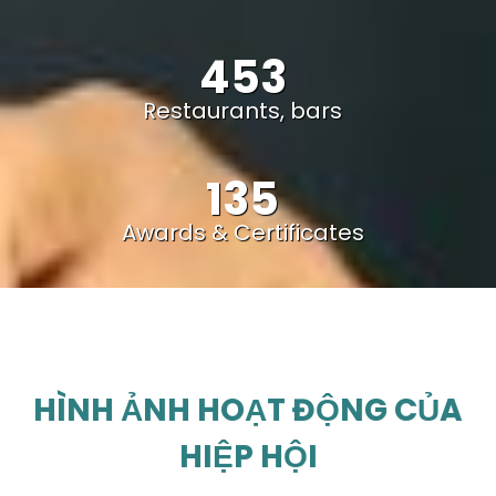
453
Restaurants, bars
135
Awards & Certificates
HÌNH ẢNH HOẠT ĐỘNG CỦA
HIỆP HỘI