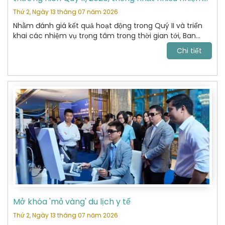
vụ trọng tâm
Thứ 2, Ngày 13 tháng 07 năm 2026
Nhằm đánh giá kết quả hoạt động trong Quý II và triển
khai các nhiệm vụ trọng tâm trong thời gian tới, Ban
Chấp hành Hiệp hội Du lịch Hoàn Kiếm đã tổ chức cuộc
Chi tiết
họp thường niên Quý II năm 2026 với sự tham dự của
các Ủy viên Ban Chấp hành và đại diện các Ban chuyên
môn.
Mở khóa 'mỏ vàng' du lịch y tế
Thứ 2, Ngày 13 tháng 07 năm 2026