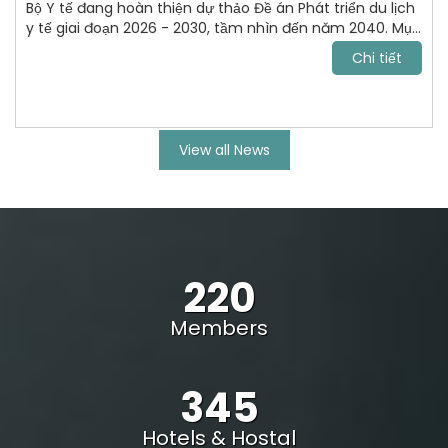
Bộ Y tế đang hoàn thiện dự thảo Đề án Phát triển du lịch
y tế giai đoạn 2026 - 2030, tầm nhìn đến năm 2040. Mục
tiêu tới năm 2030, VN trở thành điểm đến chăm sóc sức
Chi tiết
khỏe uy tín, cạnh tranh trong khu vực Đông Nam Á và
vươn lên nhóm dẫn đầu châu lục.
View all News
220
Members
345
Hotels & Hostal