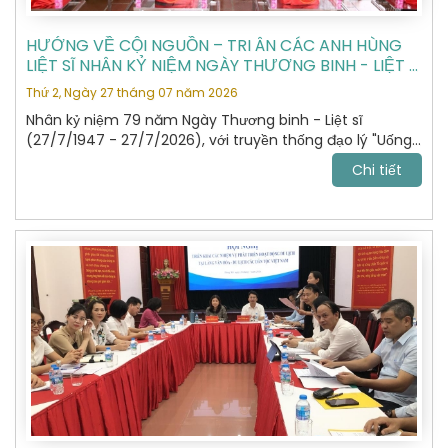
HƯỚNG VỀ CỘI NGUỒN – TRI ÂN CÁC ANH HÙNG
LIỆT SĨ NHÂN KỶ NIỆM NGÀY THƯƠNG BINH - LIỆT SĨ
27/7
Thứ 2, Ngày 27 tháng 07 năm 2026
Nhân kỷ niệm 79 năm Ngày Thương binh - Liệt sĩ
(27/7/1947 - 27/7/2026), với truyền thống đạo lý "Uống
nước nhớ nguồn", "Đền ơn đáp nghĩa", Hiệp hội Du lịch Hà
Chi tiết
Nội đã tổ chức hành trình dâng hương, tưởng niệm các
Anh hùng Liệt sĩ tại Nghĩa trang Liệt sĩ Quốc gia Vị Xuyên,
tỉnh Tuyên Quang – nơi yên nghỉ của gần 2.000 Anh
hùng Liệt sĩ đã anh dũng hy sinh trong cuộc chiến đấu
bảo vệ biên giới phía Bắc của Tổ quốc giai đoạn 1979 -
1989.