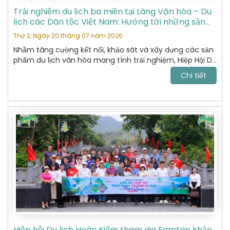
Trải nghiệm du lịch ba miền tại Làng Văn hóa – Du
lịch các Dân tộc Việt Nam: Hướng tới những sản
phẩm du lịch văn hóa đặc sắc
Thứ 2, Ngày 20 tháng 07 năm 2026
Nhằm tăng cường kết nối, khảo sát và xây dựng các sản
phẩm du lịch văn hóa mang tính trải nghiệm, Hiệp Hội Du
Lịch Hoàn Kiếm đã tham gia chương trình khảo sát thực
Chi tiết
tế tại Làng Văn hóa – Du lịch các Dân tộc Việt Nam do
Sở Du lịch tổ chức.
Hiệp hội Du lịch Hoàn Kiếm tham gia Famtrip khảo