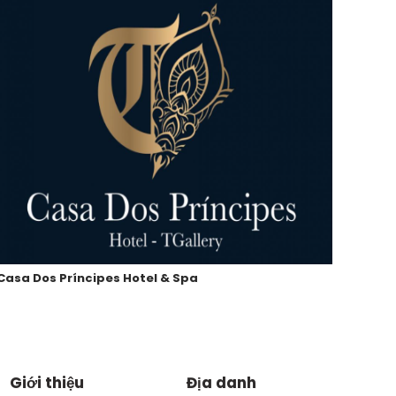
Casa Dos Príncipes Hotel & Spa
Công 
Giới thiệu
Địa danh