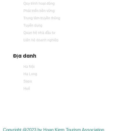
Quy trình hoạt động
Phát triển bền vững
Trung tâm truyền thông
Tuyển dụng
Quan hệ nhà đầu tư
Liên hệ doanh nghiệp
Địa danh
Hà Nội
Hạ Long
Sapa
Huế
Copyright @2023 by Hoan Kiem Tourism Association