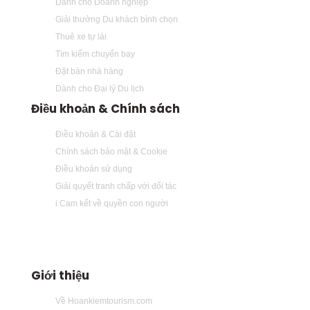
Dành cho Doanh nghiệp
Giải thưởng Du khách bình chọn
Thuê xe tự lái
Tìm kiếm chuyến bay
Đặt bàn nhà hàng
Dành cho Đại lý Du lịch
Điều khoản & Chính sách
Điều khoản & Cài đặt
Chính sách bảo mật & Cookie
Điều khoản sử dụng
Giải quyết tranh chấp với đối tác
i Cam kết về quyền con người
Giới thiệu
Về Hoankiemtourism.com