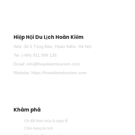
Hiệp Hội Du Lịch Hoàn Kiếm
Add: Số 6 Tông Đản, Hoàn Kiếm, Hà Nội
Tel: (+84) 911 099 135
Email: info@hoankiemtourism.com
Website: https://hoankiemtourism.com
Khám phá
Ưu đãi theo mùa & ngày lễ
Cẩm nang du lịch