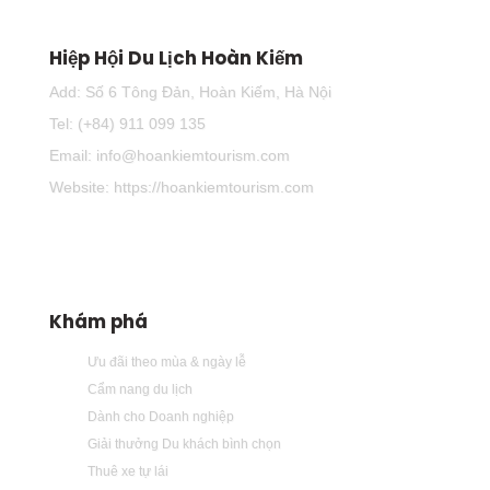
Hiệp Hội Du Lịch Hoàn Kiếm
Add: Số 6 Tông Đản, Hoàn Kiếm, Hà Nội
Tel: (+84) 911 099 135
Email: info@hoankiemtourism.com
Website: https://hoankiemtourism.com
Khám phá
Ưu đãi theo mùa & ngày lễ
Cẩm nang du lịch
Dành cho Doanh nghiệp
Giải thưởng Du khách bình chọn
Thuê xe tự lái