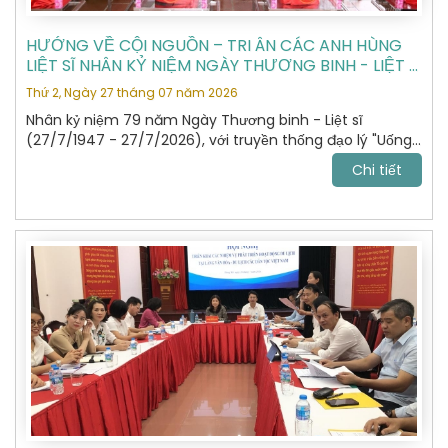
HƯỚNG VỀ CỘI NGUỒN – TRI ÂN CÁC ANH HÙNG
LIỆT SĨ NHÂN KỶ NIỆM NGÀY THƯƠNG BINH - LIỆT SĨ
27/7
Thứ 2, Ngày 27 tháng 07 năm 2026
Nhân kỷ niệm 79 năm Ngày Thương binh - Liệt sĩ
(27/7/1947 - 27/7/2026), với truyền thống đạo lý "Uống
nước nhớ nguồn", "Đền ơn đáp nghĩa", Hiệp hội Du lịch Hà
Chi tiết
Nội đã tổ chức hành trình dâng hương, tưởng niệm các
Anh hùng Liệt sĩ tại Nghĩa trang Liệt sĩ Quốc gia Vị Xuyên,
tỉnh Tuyên Quang – nơi yên nghỉ của gần 2.000 Anh
hùng Liệt sĩ đã anh dũng hy sinh trong cuộc chiến đấu
bảo vệ biên giới phía Bắc của Tổ quốc giai đoạn 1979 -
1989.