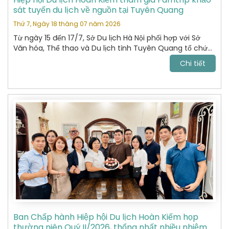
sát tuyến du lịch về nguồn tại Tuyên Quang
Thứ 7, Ngày 18 tháng 07 năm 2026
Từ ngày 15 đến 17/7, Sở Du lịch Hà Nội phối hợp với Sở
Văn hóa, Thể thao và Du lịch tỉnh Tuyên Quang tổ chức
chương trình khảo sát, xây dựng và kết nối các sản
Chi tiết
phẩm du lịch giữa hai địa phương.
Ban Chấp hành Hiệp hội Du lịch Hoàn Kiếm họp
thường niên Quý II/2026, thống nhất nhiều nhiệm