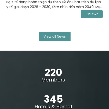
Bộ Y tế đang hoàn thiện dự thảo Đề án Phát triển du lịch
y tế giai đoạn 2026 - 2030, tầm nhìn đến năm 2040. Mục
tiêu tới năm 2030, VN trở thành điểm đến chăm sóc sức
Chi tiết
khỏe uy tín, cạnh tranh trong khu vực Đông Nam Á và
vươn lên nhóm dẫn đầu châu lục.
View all News
220
Members
345
Hotels & Hostal