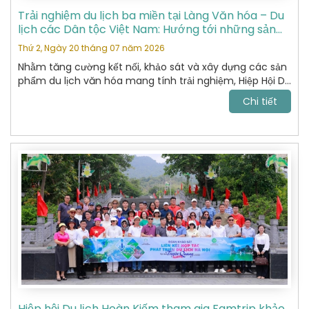
Trải nghiệm du lịch ba miền tại Làng Văn hóa – Du
lịch các Dân tộc Việt Nam: Hướng tới những sản
phẩm du lịch văn hóa đặc sắc
Thứ 2, Ngày 20 tháng 07 năm 2026
Nhằm tăng cường kết nối, khảo sát và xây dựng các sản
phẩm du lịch văn hóa mang tính trải nghiệm, Hiệp Hội Du
Lịch Hoàn Kiếm đã tham gia chương trình khảo sát thực
Chi tiết
tế tại Làng Văn hóa – Du lịch các Dân tộc Việt Nam do
Sở Du lịch tổ chức.
Hiệp hội Du lịch Hoàn Kiếm tham gia Famtrip khảo