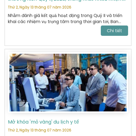
vụ trọng tâm
Thứ 2, Ngày 13 tháng 07 năm 2026
Nhằm đánh giá kết quả hoạt động trong Quý II và triển
khai các nhiệm vụ trọng tâm trong thời gian tới, Ban
Chấp hành Hiệp hội Du lịch Hoàn Kiếm đã tổ chức cuộc
Chi tiết
họp thường niên Quý II năm 2026 với sự tham dự của
các Ủy viên Ban Chấp hành và đại diện các Ban chuyên
môn.
Mở khóa 'mỏ vàng' du lịch y tế
Thứ 2, Ngày 13 tháng 07 năm 2026