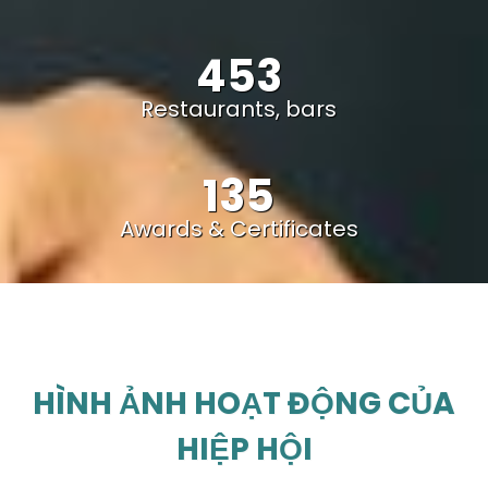
453
Restaurants, bars
135
Awards & Certificates
HÌNH ẢNH HOẠT ĐỘNG CỦA
HIỆP HỘI